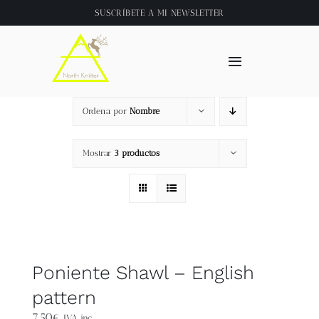
Saltar
SUSCRÍBETE A
MI NEWSLETTER
al
contenido
Toggle
Navigation
Inicio
Ordena por
Nombre
About
Mostrar
3 productos
Tienda
Clase online
Poniente Shawl – English
Videos
pattern
7,50
€
IVA inc.