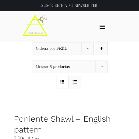
Saltar
SUSCRÍBETE A
MI NEWSLETTER
al
contenido
Toggle
Navigation
Inicio
Ordena por
Fecha
About
Mostrar
3 productos
Tienda
Clase online
Poniente Shawl – English
Videos
pattern
7,50
€
IVA inc.