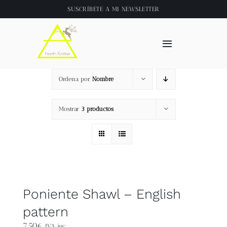
Saltar
SUSCRÍBETE A
MI NEWSLETTER
al
contenido
Toggle
Navigation
Inicio
Ordena por
Nombre
About
Mostrar
3 productos
Tienda
Clase online
Poniente Shawl – English
Videos
pattern
7,50
€
IVA inc.