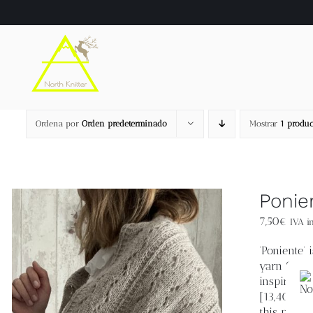
Saltar
al
contenido
Ordena por
Orden predeterminado
Mostrar
1 produc
Ponie
7,50
€
IVA in
'Poniente'
yarn Saona
inspired b
[13,40 (17
this patter