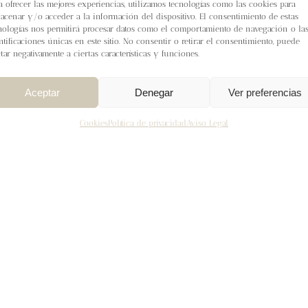
a ofrecer las mejores experiencias, utilizamos tecnologías como las cookies para
acenar y/o acceder a la información del dispositivo. El consentimiento de estas
rrito
Detalles
nologías nos permitirá procesar datos como el comportamiento de navegación o la
ntificaciones únicas en este sitio. No consentir o retirar el consentimiento, puede
ctar negativamente a ciertas características y funciones.
Aceptar
Denegar
Ver preferencias
Cookies
Política de privacidad
Aviso Legal