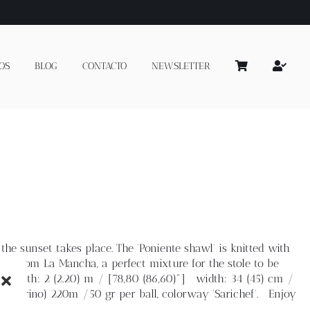
OS
BLOG
CONTACTO
NEWSLETTER
the sunset takes place. The 'Poniente shawl' is knitted with
l from La Mancha, a perfect mixture for the stole to be
s
length: 2 (2.20) m / [78,80 (86,60)"] width: 34 (45) cm /
% merino) 220m /50 gr per ball, colorway 'Sarichef'. Enjoy