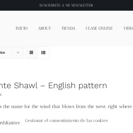
SUSCRÍBETE A
MI NEWSLETTER
INICIO
ABOUT
TIENDA
CLASE ONLINE
VIDE
tos
nte Shawl – English pattern
c.
 is the name for the wind that blows from the west, right where 
, with a yarn that combines Andalusian cotton with merino woo
y the beautiful beaches of Cádiz.
Size
1 (2)
Final measurement
Gestionar el consentimiento de las cookies
.70)"]
Yarn
4(5) balls Saona from Wooldreamers. (50% cotton, 50
n.