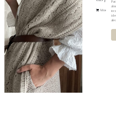
Par
alm
Añadir al ca
tec
ide
afe