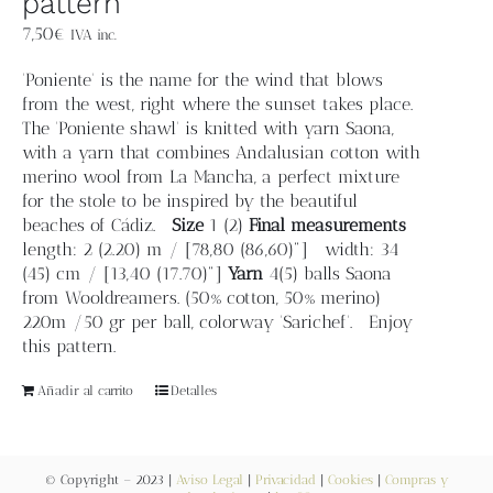
pattern
7,50
€
IVA inc.
'Poniente' is the name for the wind that blows
from the west, right where the sunset takes place.
The 'Poniente shawl' is knitted with yarn Saona,
with a yarn that combines Andalusian cotton with
merino wool from La Mancha, a perfect mixture
for the stole to be inspired by the beautiful
beaches of Cádiz.
Size
1 (2)
Final measurements
length: 2 (2.20) m / [78,80 (86,60)"] width: 34
(45) cm / [13,40 (17.70)"]
Yarn
4(5) balls Saona
from Wooldreamers. (50% cotton, 50% merino)
220m /50 gr per ball, colorway 'Sarichef'. Enjoy
this pattern.
Añadir al carrito
Detalles
© Copyright – 2023 |
Aviso Legal
|
Privacidad
|
Cookies
|
Compras y