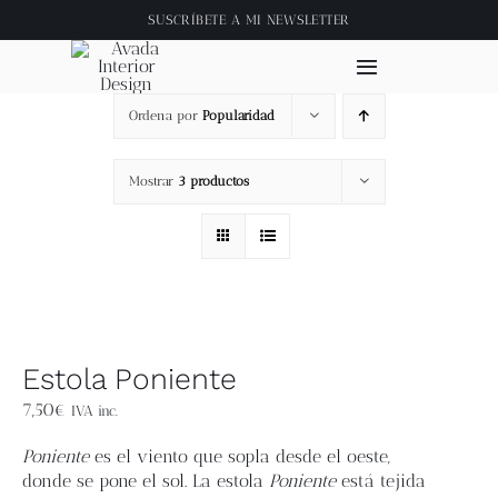
Saltar
SUSCRÍBETE A
MI NEWSLETTER
al
contenido
Toggle
Navigation
Ordena por
Popularidad
Inicio
Mostrar
3 productos
About
Tienda
Clase online
Estola Poniente
Videos
7,50
€
IVA inc.
Poniente
es el viento que sopla desde el oeste,
Blog
donde se pone el sol. La estola
Poniente
está tejida