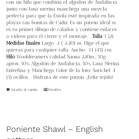
con un hilo que combina el algodón de Andalucía
junto con lana merina manchega una mezcla
Contacto
perfecta para que la Estola esté inspirada en las
playas tan bonitas de Cádiz. Es un patrón ideal si
es tu primer dibujo de calados y contiene enlaces
Newsletter
a vídeos para el cierre y el montaje.
Talla
1 (2)
Medidas finales
L
argo 2 ( 2.20) m. Elige el que
quieras para cualquier talla.
Ancho
34 (45) cm.
Carrito
Hilo
Wooldreamers calidad Saona 220m/50g
aprox.
50% Algodón de Andalucía, 50% Lana Merina
Mi cuenta
Entrefina y Manchega.
Color de la foto: Sarichef 4
(5) ovillos. Disfruta de este patrón. ¡Feliz tejido!
Añadir al carrito
Detalles
Poniente Shawl – English