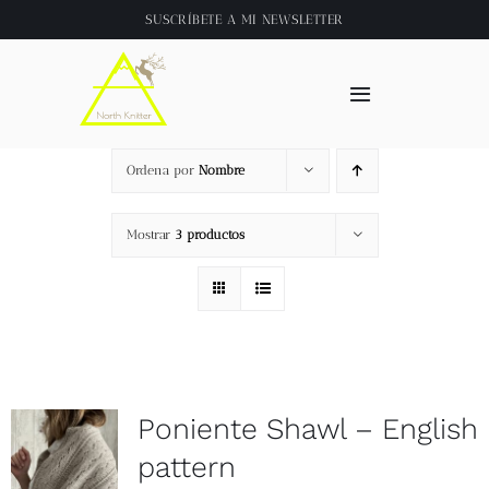
Saltar
SUSCRÍBETE A
MI NEWSLETTER
al
contenido
Toggle
Navigation
Inicio
Ordena por
Nombre
About
Mostrar
3 productos
Tienda
Clase online
Poniente Shawl – English
Videos
pattern