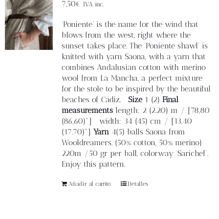
Blog
7,50
€
IVA inc.
'Poniente' is the name for the wind that
Contacto
blows from the west, right where the
sunset takes place. The 'Poniente shawl' is
knitted with yarn Saona, with a yarn that
Newsletter
combines Andalusian cotton with merino
wool from La Mancha, a perfect mixture
for the stole to be inspired by the beautiful
Carrito
beaches of Cádiz.
Size
1 (2)
Final
measurements
length: 2 (2.20) m / [78,80
(86,60)"] width: 34 (45) cm / [13,40
Mi cuenta
(17.70)"]
Yarn
4(5) balls Saona from
Wooldreamers. (50% cotton, 50% merino)
220m /50 gr per ball, colorway 'Sarichef'.
Enjoy this pattern.
Añadir al carrito
Detalles