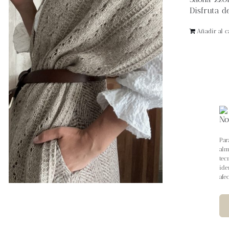
Disfruta de
Añadir al ca
Par
alm
tec
ide
afe