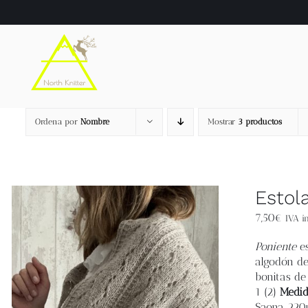
Saltar
al
contenido
Ordena por
Nombre
Mostrar
3 productos
Estol
7,50
€
IVA in
Poniente
es
algodón de
bonitas de
1 (2)
Medid
Saona 220