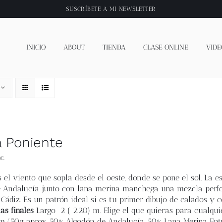
SUSCRÍBETE A
MI NEWSLETTER
INICIO
ABOUT
TIENDA
CLASE ONLINE
VIDE
a Poniente
c.
 el viento que sopla desde el oeste, donde se pone el sol. La e
 Andalucía junto con lana merina manchega una mezcla perfect
 Cádiz. Es un patrón ideal si es tu primer dibujo de calados y
as finales
L
argo 2 ( 2.20) m. Elige el que quieras para cualquie
m/50g aprox.
50% Algodón de Andalucía, 50% Lana Merina Ent