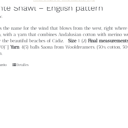
nte Shawl – English pattern
c.
 is the name for the wind that blows from the west, right where 
, with a yarn that combines Andalusian cotton with merino woo
y the beautiful beaches of Cádiz.
Size
1 (2)
Final measurement
.70)"]
Yarn
4(5) balls Saona from Wooldreamers. (50% cotton, 50
n.
rrito
Detalles