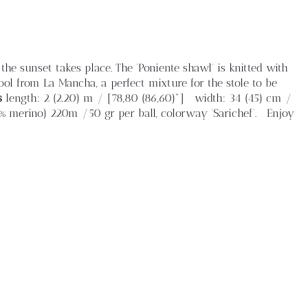
the sunset takes place. The 'Poniente shawl' is knitted with
l from La Mancha, a perfect mixture for the stole to be
s
length: 2 (2.20) m / [78,80 (86,60)"] width: 34 (45) cm /
% merino) 220m /50 gr per ball, colorway 'Sarichef'. Enjoy