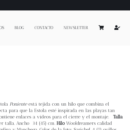
OS
BLOG
CONTACTO
NEWSLETTER
stola
Poniente
está tejida con un hilo que combina el
a para que la Estola esté inspirada en las playas tan
 contiene enlaces a vídeos para el cierre y el montaje.
Talla
r talla.
Ancho
34 (45) cm.
Hilo
Wooldreamers calidad
refina y Manchega.
Color de la foto: Sarichef 4 (5) ovillos.