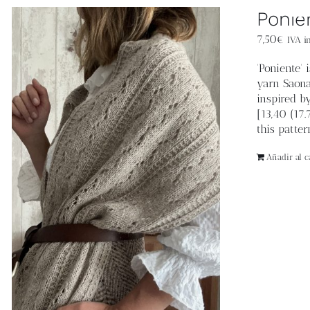
Ponie
7,50
€
IVA in
'Poniente'
yarn Saona
inspired b
[13,40 (17
this patter
Añadir al ca