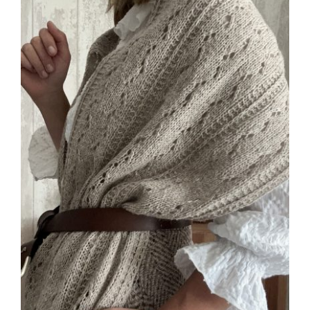
Blog
Contacto
Newsletter
Carrito
Mi cuenta