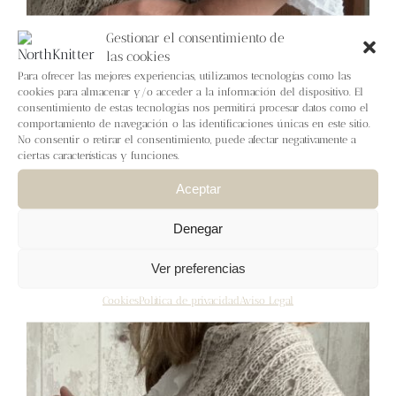
Gestionar el consentimiento de
las cookies
Para ofrecer las mejores experiencias, utilizamos tecnologías como las
cookies para almacenar y/o acceder a la información del dispositivo. El
consentimiento de estas tecnologías nos permitirá procesar datos como el
comportamiento de navegación o las identificaciones únicas en este sitio.
No consentir o retirar el consentimiento, puede afectar negativamente a
Estola Poniente
ciertas características y funciones.
7,50
€
IVA inc.
Aceptar
Añadir al carrito
Detalles
Denegar
Ver preferencias
Cookies
Política de privacidad
Aviso Legal