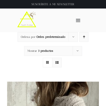
Saltar
SUSCRÍBETE A
MI NEWSLETTER
al
contenido
Toggle
Navigation
Inicio
Ordena por
Orden predeterminado
About
Mostrar
3 productos
Tienda
Clase online
Videos