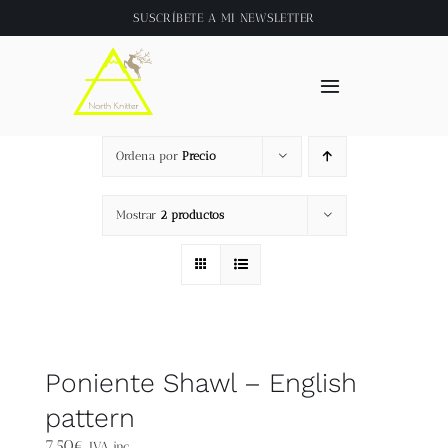
Saltar
SUSCRÍBETE A
MI NEWSLETTER
al
contenido
Toggle
Navigation
Inicio
Ordena por
Precio
About
Mostrar
2 productos
Tienda
Clase online
Poniente Shawl – English
Videos
pattern
7,50
€
IVA inc.