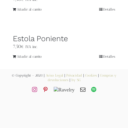
Blog
Añadir al carrito
Detalles
Contacto
Newsletter
Estola Poniente
7,50
€
IVA inc.
Carrito
Añadir al carrito
Detalles
Mi cuenta
© Copyright – 2023 |
Aviso Legal
|
Privacidad
|
Cookies
|
Compras y
devoluciones
|
by SG