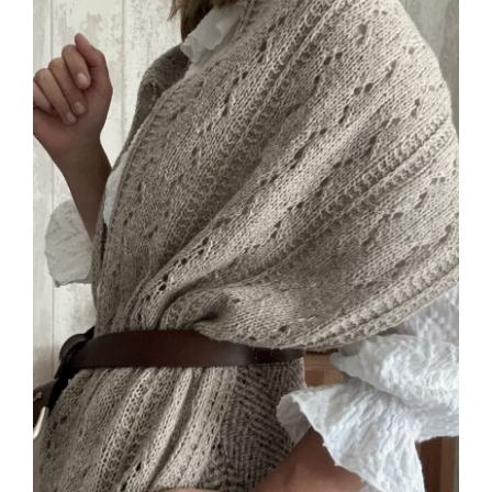
Blog
Contacto
Newsletter
Carrito
Mi cuenta