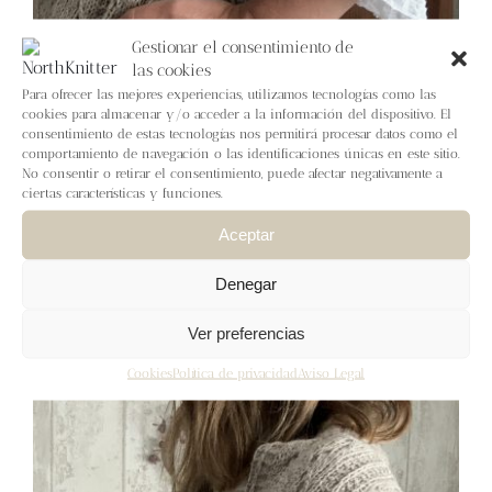
Gestionar el consentimiento de
las cookies
Para ofrecer las mejores experiencias, utilizamos tecnologías como las
cookies para almacenar y/o acceder a la información del dispositivo. El
consentimiento de estas tecnologías nos permitirá procesar datos como el
comportamiento de navegación o las identificaciones únicas en este sitio.
No consentir o retirar el consentimiento, puede afectar negativamente a
Poniente Shawl – English
ciertas características y funciones.
pattern
Aceptar
7,50
€
IVA inc.
Denegar
Añadir al carrito
Detalles
Ver preferencias
Cookies
Política de privacidad
Aviso Legal