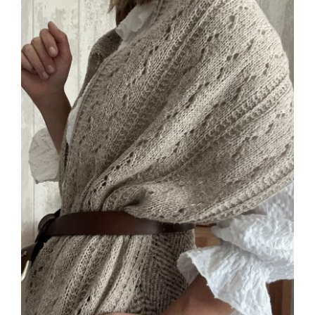
Blog
Contacto
Newsletter
Carrito
Mi cuenta