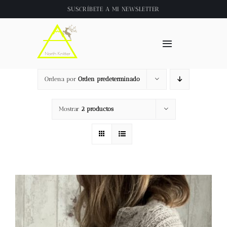
Saltar
SUSCRÍBETE A
MI NEWSLETTER
al
contenido
Toggle
Navigation
Inicio
Ordena por
Orden predeterminado
About
Mostrar
2 productos
Tienda
Clase online
Videos