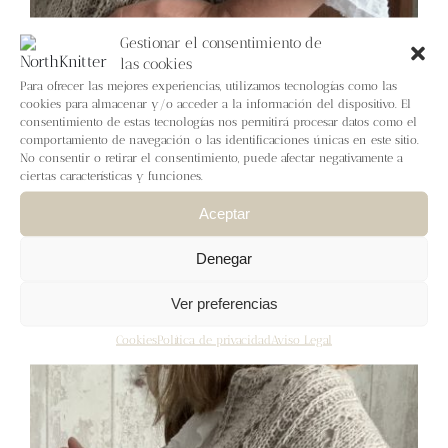
Gestionar el consentimiento de
las cookies
Para ofrecer las mejores experiencias, utilizamos tecnologías como las
cookies para almacenar y/o acceder a la información del dispositivo. El
consentimiento de estas tecnologías nos permitirá procesar datos como el
comportamiento de navegación o las identificaciones únicas en este sitio.
No consentir o retirar el consentimiento, puede afectar negativamente a
Estola Poniente
ciertas características y funciones.
7,50
€
IVA inc.
Aceptar
Añadir al carrito
Detalles
Denegar
Ver preferencias
Cookies
Política de privacidad
Aviso Legal