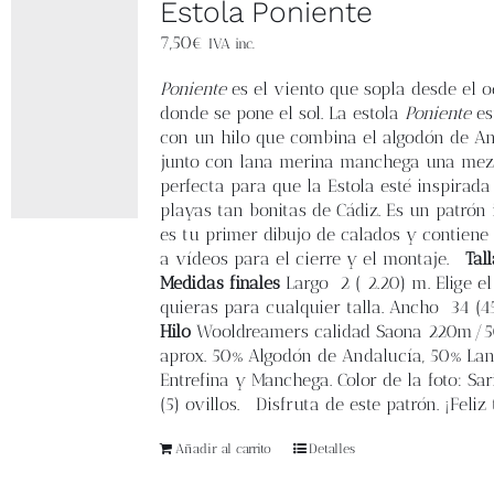
Estola Poniente
7,50
€
IVA inc.
Poniente
es el viento que sopla desde el oe
donde se pone el sol. La estola
Poniente
es
con un hilo que combina el algodón de A
junto con lana merina manchega una mez
perfecta para que la Estola esté inspirada
playas tan bonitas de Cádiz. Es un patrón 
es tu primer dibujo de calados y contiene
a vídeos para el cierre y el montaje.
Tal
Medidas finales
L
argo 2 ( 2.20) m. Elige e
quieras para cualquier talla.
Ancho
34 (4
Hilo
Wooldreamers calidad Saona 220m/
aprox.
50% Algodón de Andalucía, 50% Lan
Entrefina y Manchega.
Color de la foto: Sar
(5) ovillos. Disfruta de este patrón. ¡Feliz 
Añadir al carrito
Detalles