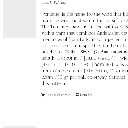
Blog
7,50
€
IVA inc.
'Poniente' is the name for the wind that b
Contacto
from the west, right where the sunset take
The 'Poniente shawl' is knitted with yarn S
with a yarn that combines Andalusian cot
Newsletter
merino wool from La Mancha, a perfect m
for the stole to be inspired by the beautifu
beaches of Cádiz.
Size
1 (2)
Final measur
Carrito
length: 2 (2.20) m / [78,80 (86,60)"] wid
(45) cm / [13,40 (17.70)"]
Yarn
4(5) balls 
from Wooldreamers. (50% cotton, 50% mer
Mi cuenta
220m /50 gr per ball, colorway 'Sarichef
this pattern.
Añadir al carrito
Detalles