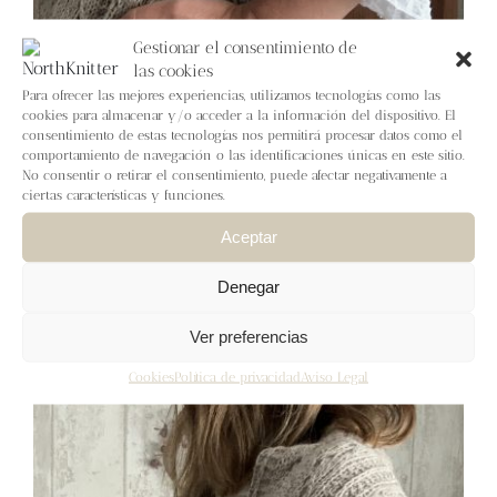
Gestionar el consentimiento de
las cookies
Para ofrecer las mejores experiencias, utilizamos tecnologías como las
cookies para almacenar y/o acceder a la información del dispositivo. El
consentimiento de estas tecnologías nos permitirá procesar datos como el
comportamiento de navegación o las identificaciones únicas en este sitio.
No consentir o retirar el consentimiento, puede afectar negativamente a
Poniente Shawl – English
ciertas características y funciones.
pattern
Aceptar
7,50
€
IVA inc.
Denegar
Añadir al carrito
Detalles
Ver preferencias
Cookies
Política de privacidad
Aviso Legal