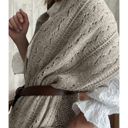
Blog
Contacto
Newsletter
Carrito
Mi cuenta