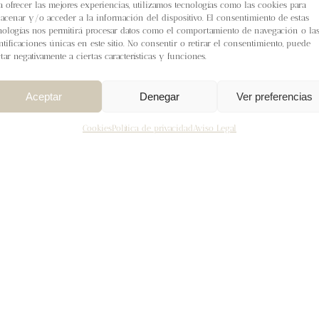
a ofrecer las mejores experiencias, utilizamos tecnologías como las cookies para
 este patrón. ¡Feliz tejido!
acenar y/o acceder a la información del dispositivo. El consentimiento de estas
nologías nos permitirá procesar datos como el comportamiento de navegación o la
rrito
ntificaciones únicas en este sitio. No consentir o retirar el consentimiento, puede
Detalles
ctar negativamente a ciertas características y funciones.
Aceptar
Denegar
Ver preferencias
Cookies
Política de privacidad
Aviso Legal