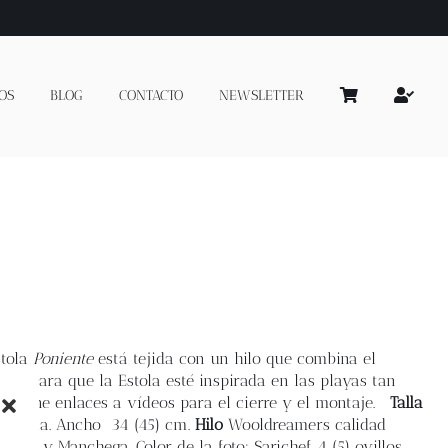
OS
BLOG
CONTACTO
NEWSLETTER
stola
Poniente
está tejida con un hilo que combina el
a para que la Estola esté inspirada en las playas tan
 contiene enlaces a vídeos para el cierre y el montaje.
Talla
r talla.
Ancho
34 (45) cm.
Hilo
Wooldreamers calidad
refina y Manchega.
Color de la foto: Sarichef 4 (5) ovillos.