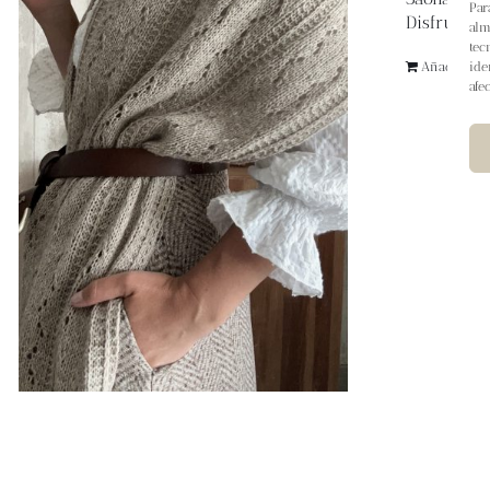
Par
Disfruta de
alm
tec
Añadir al ca
ide
afe