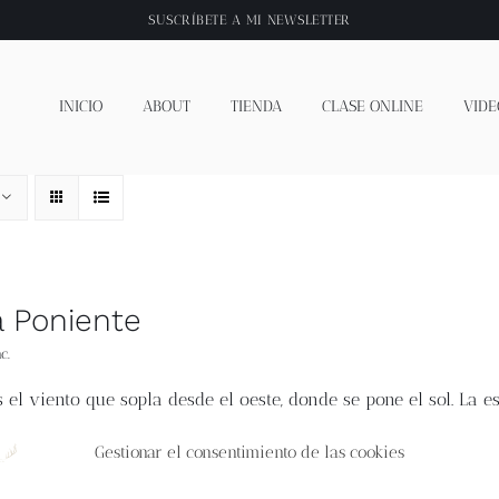
SUSCRÍBETE A
MI NEWSLETTER
INICIO
ABOUT
TIENDA
CLASE ONLINE
VIDE
a Poniente
c.
 el viento que sopla desde el oeste, donde se pone el sol. La e
 Andalucía junto con lana merina manchega una mezcla perfect
 Cádiz. Es un patrón ideal si es tu primer dibujo de calados y
Gestionar el consentimiento de las cookies
as finales
L
argo 2 ( 2.20) m. Elige el que quieras para cualquie
m/50g aprox.
50% Algodón de Andalucía, 50% Lana Merina Ent