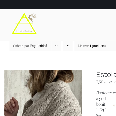
Saltar
al
contenido
Ordena por
Popularidad
Mostrar
1 productos
Estol
7,50
€
IVA in
Poniente
es
algodón de
bonitas de
1 (2)
Medid
Saona 220