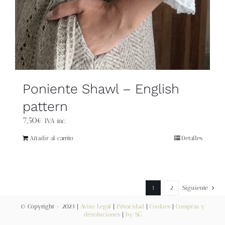
Poniente Shawl – English
pattern
7,50
€
IVA inc.
Añadir al carrito
Detalles
1
2
Siguiente
© Copyright – 2023 |
Aviso Legal
|
Privacidad
|
Cookies
|
Compras y
devoluciones
|
by SG