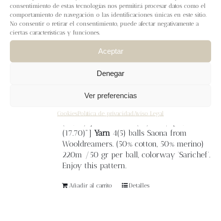
Blog
7,50
€
IVA inc.
consentimiento de estas tecnologías nos permitirá procesar datos como el
comportamiento de navegación o las identificaciones únicas en este sitio.
No consentir o retirar el consentimiento, puede afectar negativamente a
'Poniente' is the name for the wind that
Contacto
ciertas características y funciones.
blows from the west, right where the
sunset takes place. The 'Poniente shawl' is
Aceptar
knitted with yarn Saona, with a yarn that
Newsletter
combines Andalusian cotton with merino
Denegar
wool from La Mancha, a perfect mixture
for the stole to be inspired by the beautiful
Carrito
Ver preferencias
beaches of Cádiz.
Size
1 (2)
Final
measurements
length: 2 (2.20) m / [78,80
Cookies
Política de privacidad
Aviso Legal
(86,60)"] width: 34 (45) cm / [13,40
Mi cuenta
(17.70)"]
Yarn
4(5) balls Saona from
Wooldreamers. (50% cotton, 50% merino)
220m /50 gr per ball, colorway 'Sarichef'.
Enjoy this pattern.
Añadir al carrito
Detalles