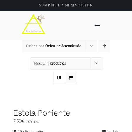
Saltar
SUSCRÍBETE A
MI NEWSLETTER
al
contenido
Toggle
Navigation
Inicio
Ordena por
Orden predeterminado
About
Mostrar
1 productos
Tienda
Clase online
Estola Poniente
Videos
7,50
€
IVA inc.
Añadir al carrito
Detalles