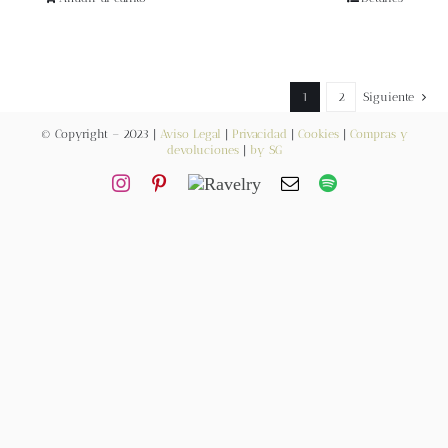
Blog
Contacto
1
2
Siguiente
Newsletter
© Copyright – 2023 |
Aviso Legal
|
Privacidad
|
Cookies
|
Compras y
devoluciones
|
by SG
Carrito
Mi cuenta