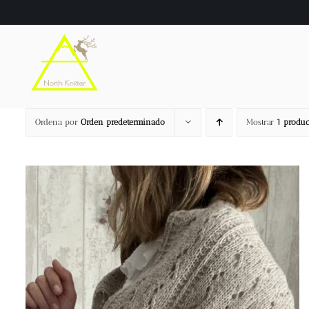
Saltar
al
contenido
Ordena por
Orden predeterminado
Mostrar
1 produc