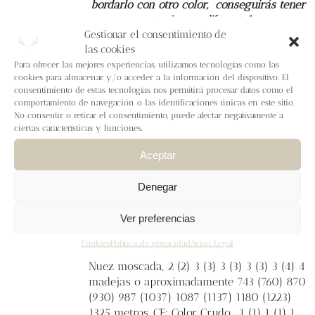
bordarlo con otro color,
conseguirás tener
otro jersey diferente”
Gestionar el consentimiento de
las cookies
Tallas
1 (2) 3 (4) 5 (6) 7 (8) 9 (10) 11
Medidas finales
Contorno de pecho: 82 (85)
Para ofrecer las mejores experiencias, utilizamos tecnologías como las
cookies para almacenar y/o acceder a la información del dispositivo. El
93 (97) 105 (113) 120 (125) 133 (138) 150 cm.
consentimiento de estas tecnologías nos permitirá procesar datos como el
Contorno de manga: 26 (26,5) 29 (30) 32
comportamiento de navegación o las identificaciones únicas en este sitio.
(34) 37,5 (39) 39,5 (47,5) 48,5 cm. Manga: 38
No consentir o retirar el consentimiento, puede afectar negativamente a
(38) 40 (40) 43 (43) 43 (43) 43 (43) 44 cm.
ciertas características y funciones.
Largo total (versión corto): 32 (32) 32 (32)
Aceptar
32 (34) 34 (34) 34 (34) 34 cm. Largo total
(versión largo): 36 (36) 36 (36) 36 (38) 38
Denegar
(38) 38 (38) 38 cm.
Lanas
Lalanalú
Calidad
Nadir
. Grosor fingering - 380 m/100 g
Ver preferencias
100% Lana Merina Española sin teñir de la
ganadería Leonesa la Huertona y
Cookies
Política de privacidad
Aviso Legal
procesada por Wooldreamers. CP: Color
Nuez moscada, 2 (2) 3 (3) 3 (3) 3 (3) 3 (4) 4
madejas o aproximadamente 743 (760) 870
(930) 987 (1037) 1087 (1137) 1180 (1223)
1325 metros. CF: Color Crudo, 1 (1) 1 (1) 1