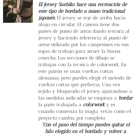
Blog
El Jersey Sashiko hace una recreación de
este tipo de bordado a mano tradicional
japonés.
El jersey se teje de arriba hacia
Contacto
abajo en circular. El canesú tiene dos
partes de punto de arroz dando textura al
jersey y haciendo referencia al
punto de
Newsletter
arroz
utilizado por los campesinos en sus
ropas de trabajo para atraer la buena
Carrito
cosecha. Las secciones de dibujo se
trabajan con la técnica de colorwork. En
este patrón se usan vueltas cortas
Mi cuenta
alemanas, pero puedes elegir el método de
vueltas cortas que prefieras. Una vez
tejido y bloqueado el jersey ajustándose a
las medidas indicadas se empieza a
bordar
la parte trabajada a
colorwork
y es
cuando comienza la magia, verás como el
proyecto cambia por completo.
“Con el paso del tiempo puedes quitar el
hilo elegido en el bordado y volver a