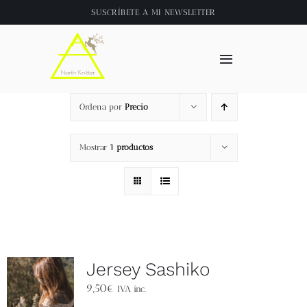
Saltar
SUSCRÍBETE A
MI NEWSLETTER
al
contenido
Toggle
Navigation
Inicio
Ordena por
Precio
About
Mostrar
1 productos
Tienda
Clase online
Jersey Sashiko
Videos
9,50
€
IVA inc.