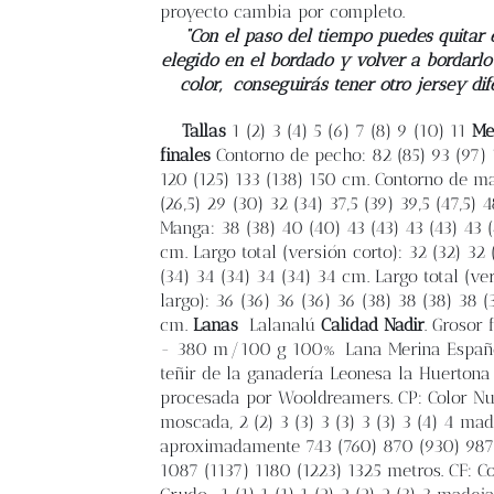
proyecto cambia por completo.
“Con el paso del tiempo puedes quitar e
elegido en el bordado y volver a bordarlo
color,
conseguirás tener otro jersey dif
Tallas
1 (2) 3 (4) 5 (6) 7 (8) 9 (10) 11
Me
finales
Contorno de pecho: 82 (85) 93 (97) 
120 (125) 133 (138) 150 cm. Contorno de m
(26,5) 29 (30) 32 (34) 37,5 (39) 39,5 (47,5) 
Manga: 38 (38) 40 (40) 43 (43) 43 (43) 43 
cm. Largo total (versión corto): 32 (32) 32 
(34) 34 (34) 34 (34) 34 cm. Largo total (ve
largo): 36 (36) 36 (36) 36 (38) 38 (38) 38 (
cm.
Lanas
Lalanalú
Calidad Nadir
. Grosor 
- 380 m/100 g 100% Lana Merina Españo
teñir de la ganadería Leonesa la Huertona
procesada por Wooldreamers. CP: Color N
moscada, 2 (2) 3 (3) 3 (3) 3 (3) 3 (4) 4 ma
aproximadamente 743 (760) 870 (930) 987
1087 (1137) 1180 (1223) 1325 metros. CF: Co