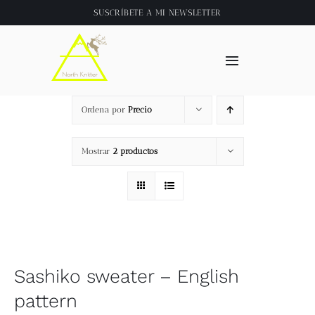
Saltar
SUSCRÍBETE A
MI NEWSLETTER
al
contenido
Toggle
Navigation
Inicio
Ordena por
Precio
About
Mostrar
2 productos
Tienda
Clase online
Sashiko sweater – English
Videos
pattern