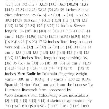
133 (138) 150 cm / 32.25 (33.5) 36.5 (38.25) 41.25
(44.5) 47.25 (49.25) 52.25 (54.25) 59 inches. Sleeve
circumference: 26 (26.5) 29 (30) 32 (34) 37.5 (39)
39.5 (47.5) 48.5 cm / 10.25 (10.5) 11.5 (11.75) 12.5
(13.5) 14.56 (15.25) 15.5 (18.75) 19 inches. Sleeve
length:
38 (38) 40 (40) 43 (43) 43 (43) 43 (43) 44
cm / 14.96 (14.96) 15.74 (15.74) 16.93 (16.93) 16.93
(16.93)16.93 (16.93) 17.32 inches. Total length (short
version): 32 (32) 32 (32) 32 (34) 34 (34) 34 (34) 34
cm / 12.5 (12.5) 12.5 (12.5) 12.5 (13.5) 13.5 (13.5) 13.5
(13.5) 13.5 inches. Total length (long versión): 36
(36) 36 (36) 36 (38) 38 (38) 38 (38) 38 cm / 14.25
(14.25) 14.25 (14.25) 14.25 (15) 15 (15) 15
(15) 15
inches.
Yarn
Nadir by Lalanalú.
Fingering weight
yarn - 380 m / 100 g; 415 yards / 3.53 oz 100%
Spanish Merino Wool undyed, from the Leonese “La
Huertona livestock farm, processed by
Wooldreamers. MC: Colourway Nuez moscada, 2
(2) 3 (3) 3 (3) 3 (3) 3 (4) 4 skeins or approximately
743 (760) 870 (930) 987 (1037) 1087 (1137) 1180