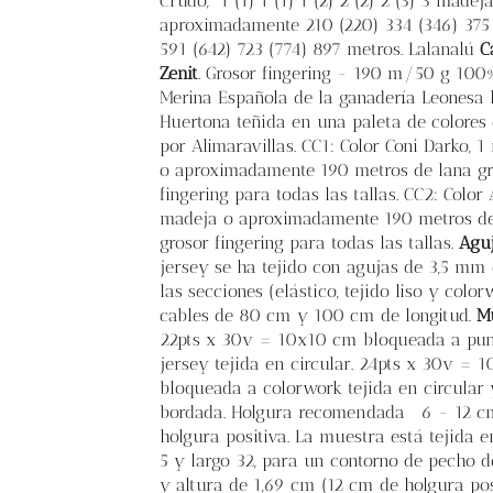
Crudo, 1 (1) 1 (1) 1 (2) 2 (2) 2 (3) 3 madej
aproximadamente 210 (220) 334 (346) 375 
591 (642) 723 (774) 897 metros. Lalanalú
C
Zenit
. Grosor fingering - 190 m/50 g 10
Merina Española de la ganadería Leonesa 
Huertona teñida en una paleta de colores
por Alimaravillas. CC1: Color Coni Darko, 
o aproximadamente 190 metros de lana gr
fingering para todas las tallas. CC2: Color 
madeja o aproximadamente 190 metros de
grosor fingering para todas las tallas.
Agu
jersey se ha tejido con agujas de 3,5 mm
las secciones (elástico, tejido liso y color
cables de 80 cm y 100 cm de longitud.
M
22pts x 30v = 10x10 cm bloqueada a pu
jersey tejida en circular. 24pts x 30v = 
bloqueada a colorwork tejida en circular 
bordada. Holgura recomendada
6 - 12 c
holgura positiva. La muestra está tejida en
5 y largo 32, para un contorno de pecho 
y altura de 1,69 cm (12 cm de holgura po