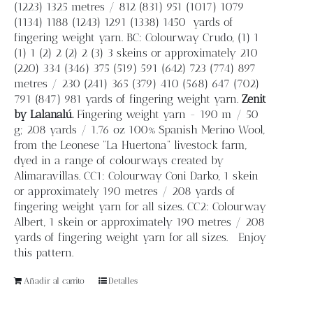
(1223) 1325 metres / 812 (831) 951 (1017) 1079
(1134) 1188 (1243) 1291 (1338) 1450
yards of
fingering weight yarn. BC: Colourway Crudo, (1) 1
(1) 1 (2) 2 (2) 2 (3) 3 skeins or approximately 210
(220) 334 (346) 375 (519) 591 (642) 723 (774) 897
metres / 230 (241) 365 (379) 410 (568) 647 (702)
791 (847) 981 yards of fingering weight yarn.
Zenit
by Lalanalú.
Fingering weight yarn - 190 m / 50
g; 208 yards / 1.76 oz 100% Spanish Merino Wool,
from the Leonese “La Huertona” livestock farm,
dyed in a range of colourways created by
Alimaravillas. CC1: Colourway Coni Darko, 1 skein
or approximately 190 metres / 208 yards of
fingering weight yarn for all sizes. CC2: Colourway
Albert, 1 skein or approximately 190 metres / 208
yards of fingering weight yarn for all sizes. Enjoy
this pattern.
Añadir al carrito
Detalles