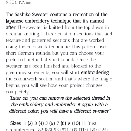
Blog
9,50
€
IVA inc.
The Sashiko Sweater contains a recreation of the
Contacto
Japanese embroidery technique that it’s named
after.
The sweater is knitted from the top down in
circular knitting. It has rice stitch sections that add
Newsletter
texture and patterned sections that are worked
using the colorwork technique. This pattern uses
short German rounds, but you can choose your
Carrito
preferred method of short rounds. Once the
sweater has been finished and blocked to the
given measurements, you will start
embroidering
Mi cuenta
the colourwork section and that’s where the magic
begins, you will see how your project changes
completely.
“Later on, you can remove the selected thread in
the embroidery and embroider it again with a
different color, you will have a different sweater”
Sizes
1 (2) 3 (4) 5 (6) 7 (8) 9 (10) 11
Bust
circumference: 82 (85) 93 (97) 105 (113) 120 (125)