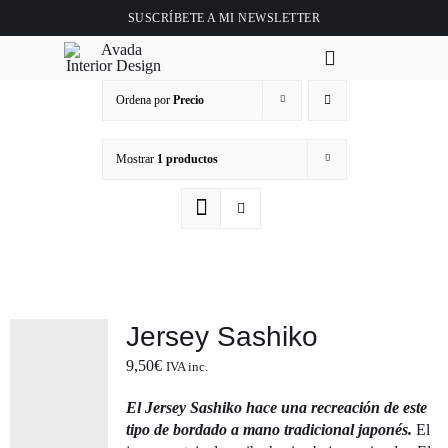
Saltar
SUSCRÍBETE A
MI NEWSLETTER
al
contenido
Toggle
Navigation
Ordena por
Precio
Ini
Mostrar
1 productos
Ab
Tie
Clase 
Jersey Sashiko
Vid
9,50
€
IVA inc.
El Jersey Sashiko hace una recreación de este
Bl
tipo de bordado a mano tradicional japonés.
El