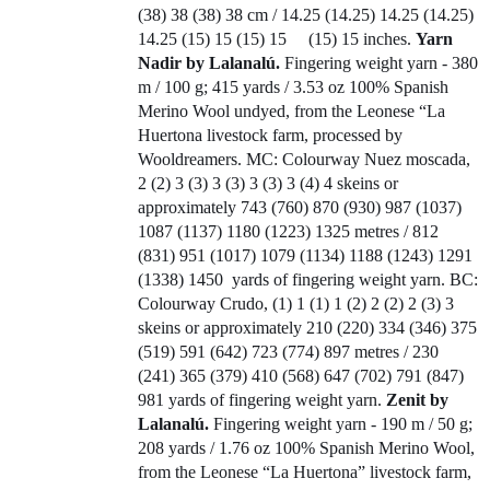
(38) 38 (38) 38 cm / 14.25 (14.25) 14.25 (14.25)
14.25 (15) 15 (15) 15
(15) 15 inches.
Yarn
Nadir by Lalanalú.
Fingering weight yarn - 380
m / 100 g; 415 yards / 3.53 oz 100% Spanish
Merino Wool undyed, from the Leonese “La
Huertona livestock farm, processed by
Wooldreamers. MC: Colourway Nuez moscada,
2 (2) 3 (3) 3 (3) 3 (3) 3 (4) 4 skeins or
approximately 743 (760) 870 (930) 987 (1037)
1087 (1137) 1180 (1223) 1325 metres / 812
(831) 951 (1017) 1079 (1134) 1188 (1243) 1291
(1338) 1450
yards of fingering weight yarn. BC:
Colourway Crudo, (1) 1 (1) 1 (2) 2 (2) 2 (3) 3
skeins or approximately 210 (220) 334 (346) 375
(519) 591 (642) 723 (774) 897 metres / 230
(241) 365 (379) 410 (568) 647 (702) 791 (847)
981 yards of fingering weight yarn.
Zenit by
Lalanalú.
Fingering weight yarn - 190 m / 50 g;
208 yards / 1.76 oz 100% Spanish Merino Wool,
from the Leonese “La Huertona” livestock farm,