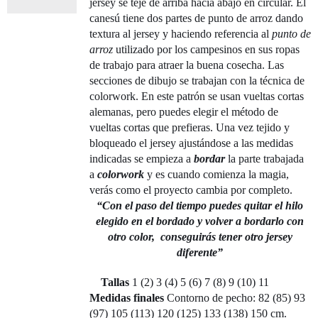
jersey se teje de arriba hacia abajo en circular. El
canesú tiene dos partes de punto de arroz dando
Cont
textura al jersey y haciendo referencia al
punto de
arroz
utilizado por los campesinos en sus ropas
de trabajo para atraer la buena cosecha. Las
Newsl
secciones de dibujo se trabajan con la técnica de
colorwork. En este patrón se usan vueltas cortas
alemanas, pero puedes elegir el método de
Car
vueltas cortas que prefieras. Una vez tejido y
bloqueado el jersey ajustándose a las medidas
Mi c
indicadas se empieza a
bordar
la parte trabajada
a
colorwork
y es cuando comienza la magia,
verás como el proyecto cambia por completo.
“Con el paso del tiempo puedes quitar el hilo
elegido en el bordado y volver a bordarlo con
otro color,
conseguirás tener otro jersey
diferente”
Tallas
1 (2) 3 (4) 5 (6) 7 (8) 9 (10) 11
Medidas finales
Contorno de pecho: 82 (85) 93
(97) 105 (113) 120 (125) 133 (138) 150 cm.