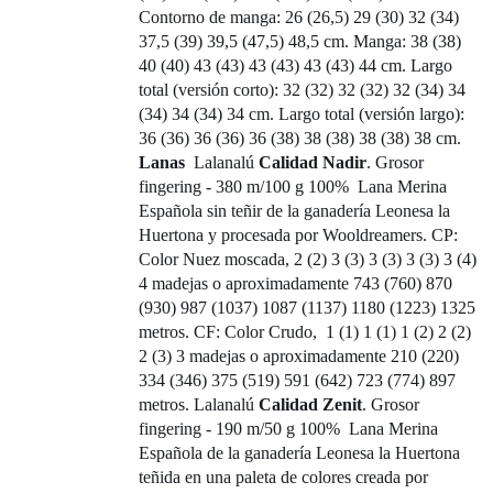
Contorno de manga: 26 (26,5) 29 (30) 32 (34)
37,5 (39) 39,5 (47,5) 48,5 cm. Manga: 38 (38)
40 (40) 43 (43) 43 (43) 43 (43) 44 cm. Largo
total (versión corto): 32 (32) 32 (32) 32 (34) 34
(34) 34 (34) 34 cm. Largo total (versión largo):
36 (36) 36 (36) 36 (38) 38 (38) 38 (38) 38 cm.
Lanas
Lalanalú
Calidad Nadir
. Grosor
fingering - 380 m/100 g 100% Lana Merina
Española sin teñir de la ganadería Leonesa la
Huertona y procesada por Wooldreamers. CP:
Color Nuez moscada, 2 (2) 3 (3) 3 (3) 3 (3) 3 (4)
4 madejas o aproximadamente 743 (760) 870
(930) 987 (1037) 1087 (1137) 1180 (1223) 1325
metros. CF: Color Crudo, 1 (1) 1 (1) 1 (2) 2 (2)
2 (3) 3 madejas o aproximadamente 210 (220)
334 (346) 375 (519) 591 (642) 723 (774) 897
metros. Lalanalú
Calidad Zenit
. Grosor
fingering - 190 m/50 g 100% Lana Merina
Española de la ganadería Leonesa la Huertona
teñida en una paleta de colores creada por