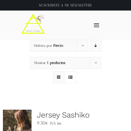
Saltar
SUSCRÍBETE A
MI NEWSLETTER
al
contenido
Toggle
Navigation
Inicio
Ordena por
Precio
About
Mostrar
1 productos
Tienda
Clase online
Jersey Sashiko
Videos
9,50
€
IVA inc.