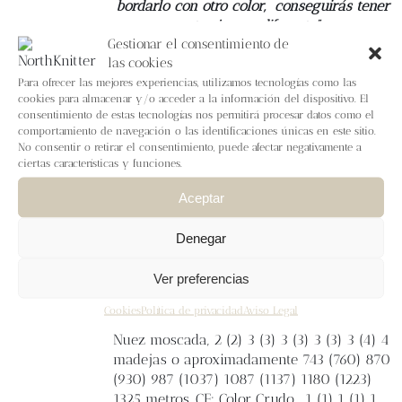
bordarlo con otro color,
conseguirás tener
otro jersey diferente”
Gestionar el consentimiento de
las cookies
Tallas
1 (2) 3 (4) 5 (6) 7 (8) 9 (10) 11
Medidas finales
Contorno de pecho: 82 (85)
Para ofrecer las mejores experiencias, utilizamos tecnologías como las
cookies para almacenar y/o acceder a la información del dispositivo. El
93 (97) 105 (113) 120 (125) 133 (138) 150 cm.
consentimiento de estas tecnologías nos permitirá procesar datos como el
Contorno de manga: 26 (26,5) 29 (30) 32
comportamiento de navegación o las identificaciones únicas en este sitio.
(34) 37,5 (39) 39,5 (47,5) 48,5 cm. Manga: 38
No consentir o retirar el consentimiento, puede afectar negativamente a
(38) 40 (40) 43 (43) 43 (43) 43 (43) 44 cm.
ciertas características y funciones.
Largo total (versión corto): 32 (32) 32 (32)
Aceptar
32 (34) 34 (34) 34 (34) 34 cm. Largo total
(versión largo): 36 (36) 36 (36) 36 (38) 38
Denegar
(38) 38 (38) 38 cm.
Lanas
Lalanalú
Calidad
Nadir
. Grosor fingering - 380 m/100 g
Ver preferencias
100% Lana Merina Española sin teñir de la
ganadería Leonesa la Huertona y
Cookies
Política de privacidad
Aviso Legal
procesada por Wooldreamers. CP: Color
Nuez moscada, 2 (2) 3 (3) 3 (3) 3 (3) 3 (4) 4
madejas o aproximadamente 743 (760) 870
(930) 987 (1037) 1087 (1137) 1180 (1223)
1325 metros. CF: Color Crudo, 1 (1) 1 (1) 1