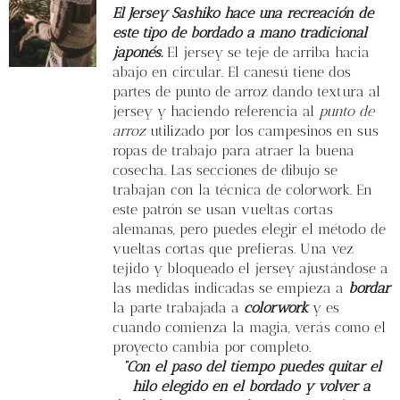
Blog
El Jersey Sashiko hace una recreación de
este tipo de bordado a mano tradicional
japonés.
El jersey se teje de arriba hacia
Contacto
abajo en circular. El canesú tiene dos
partes de punto de arroz dando textura al
jersey y haciendo referencia al
punto de
Newsletter
arroz
utilizado por los campesinos en sus
ropas de trabajo para atraer la buena
Carrito
cosecha. Las secciones de dibujo se
trabajan con la técnica de colorwork. En
este patrón se usan vueltas cortas
Mi cuenta
alemanas, pero puedes elegir el método de
vueltas cortas que prefieras. Una vez
tejido y bloqueado el jersey ajustándose a
las medidas indicadas se empieza a
bordar
la parte trabajada a
colorwork
y es
cuando comienza la magia, verás como el
proyecto cambia por completo.
“Con el paso del tiempo puedes quitar el
hilo elegido en el bordado y volver a