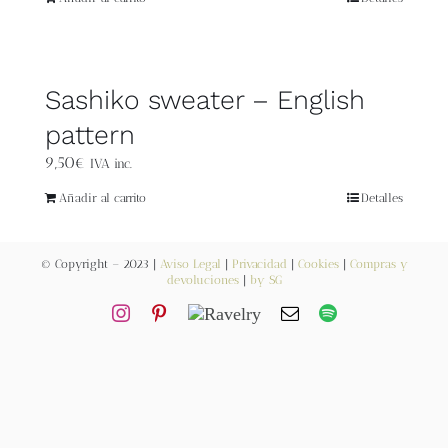
Blog
Contacto
Sashiko sweater – English
Newsletter
pattern
9,50
€
IVA inc.
Carrito
Añadir al carrito
Detalles
Mi cuenta
© Copyright – 2023 |
Aviso Legal
|
Privacidad
|
Cookies
|
Compras y
devoluciones
|
by SG