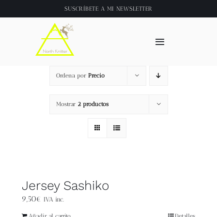
Saltar
SUSCRÍBETE A
MI NEWSLETTER
al
contenido
Toggle
Navigation
Inicio
Ordena por
Precio
About
Mostrar
2 productos
Tienda
Clase online
Jersey Sashiko
Videos
9,50
€
IVA inc.
Añadir al carrito
Detalles