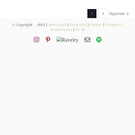
Contacto
1
2
Siguiente
© Copyright – 2023 |
Aviso Legal
|
Privacidad
|
Cookies
|
Compras y
devoluciones
|
by SG
Newsletter
Carrito
Mi cuenta