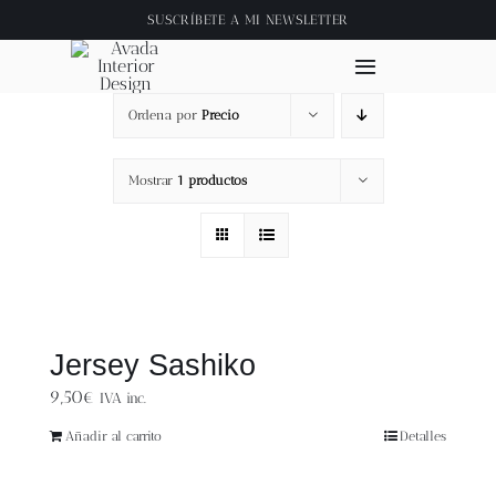
Saltar
SUSCRÍBETE A
MI NEWSLETTER
al
contenido
Toggle
Navigation
Ordena por
Precio
Inicio
Mostrar
1 productos
About
Tienda
Clase online
Jersey Sashiko
9,50
€
IVA inc.
Videos
Añadir al carrito
Detalles
Blog