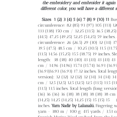
the embroidery and embroider it again 
different color, you will have a different 
Sizes
1 (2) 3 (4) 5 (6) 7 (8) 9 (10) 11
Bus
circumference: 82 (85) 93 (97) 105 (113) 12
133 (138) 150 cm / 32.25 (33.5) 36.5 (38.25)
(44.5) 47.25 (49.25) 52.25 (54.25) 59 inches.
circumference: 26 (26.5) 29 (30) 32 (34) 37
39.5 (47.5) 48.5 cm / 10.25 (10.5) 11.5 (11.75
(13.5) 14.56 (15.25) 15.5 (18.75) 19 inches. Sl
length:
38 (38) 40 (40) 43 (43) 43 (43) 43 
cm / 14.96 (14.96) 15.74 (15.74) 16.93 (16.9
(16.93)16.93 (16.93) 17.32 inches. Total leng
version): 32 (32) 32 (32) 32 (34) 34 (34) 34
cm / 12.5 (12.5) 12.5 (12.5) 12.5 (13.5) 13.5 (13
(13.5) 13.5 inches. Total length (long versió
(36) 36 (36) 36 (38) 38 (38) 38 (38) 38 cm
(14.25) 14.25 (14.25) 14.25 (15) 15 (15) 15
inches.
Yarn
Nadir by Lalanalú.
Fingering w
yarn - 380 m / 100 g; 415 yards / 3.53 