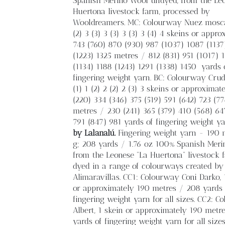
Spanish Merino Wool undyed, from the Le
Huertona livestock farm, processed by
Wooldreamers. MC: Colourway Nuez mosc
(2) 3 (3) 3 (3) 3 (3) 3 (4) 4 skeins or appr
743 (760) 870 (930) 987 (1037) 1087 (1137
(1223) 1325 metres / 812 (831) 951 (1017) 
(1134) 1188 (1243) 1291 (1338) 1450
yards 
fingering weight yarn. BC: Colourway Crudo
(1) 1 (2) 2 (2) 2 (3) 3 skeins or approximat
(220) 334 (346) 375 (519) 591 (642) 723 (7
metres / 230 (241) 365 (379) 410 (568) 64
791 (847) 981 yards of fingering weight y
by Lalanalú.
Fingering weight yarn - 190
g; 208 yards / 1.76 oz 100% Spanish Meri
from the Leonese “La Huertona” livestock 
dyed in a range of colourways created by
Alimaravillas. CC1: Colourway Coni Darko, 
or approximately 190 metres / 208 yards 
fingering weight yarn for all sizes. CC2: 
Albert, 1 skein or approximately 190 metr
yards of fingering weight yarn for all siz