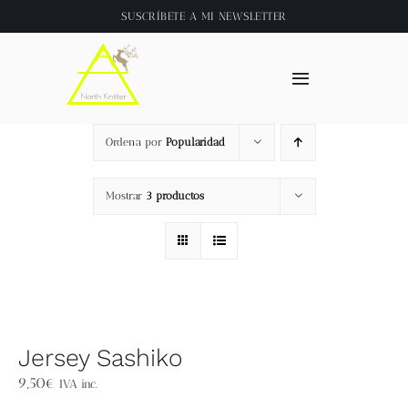
Saltar
SUSCRÍBETE A
MI NEWSLETTER
al
contenido
Toggle
Navigation
Inicio
Ordena por
Popularidad
About
Mostrar
3 productos
Tienda
Clase online
Jersey Sashiko
Videos
9,50
€
IVA inc.