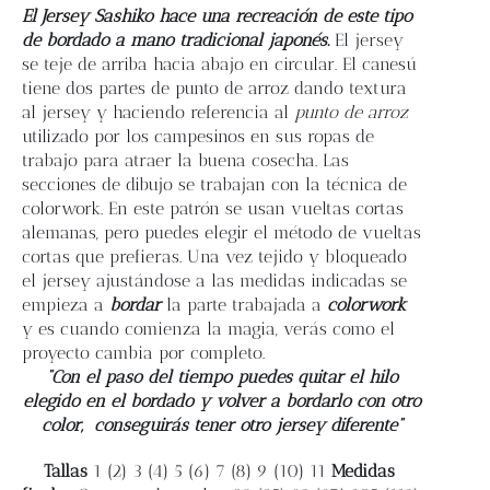
Blog
El Jersey Sashiko hace una recreación de este tipo
de bordado a mano tradicional japonés.
El jersey
se teje de arriba hacia abajo en circular. El canesú
Contacto
tiene dos partes de punto de arroz dando textura
al jersey y haciendo referencia al
punto de arroz
utilizado por los campesinos en sus ropas de
Newsletter
trabajo para atraer la buena cosecha. Las
secciones de dibujo se trabajan con la técnica de
Carrito
colorwork. En este patrón se usan vueltas cortas
alemanas, pero puedes elegir el método de vueltas
cortas que prefieras. Una vez tejido y bloqueado
Mi cuenta
el jersey ajustándose a las medidas indicadas se
empieza a
bordar
la parte trabajada a
colorwork
y es cuando comienza la magia, verás como el
proyecto cambia por completo.
“Con el paso del tiempo puedes quitar el hilo
elegido en el bordado y volver a bordarlo con otro
color,
conseguirás tener otro jersey diferente”
Tallas
1 (2) 3 (4) 5 (6) 7 (8) 9 (10) 11
Medidas