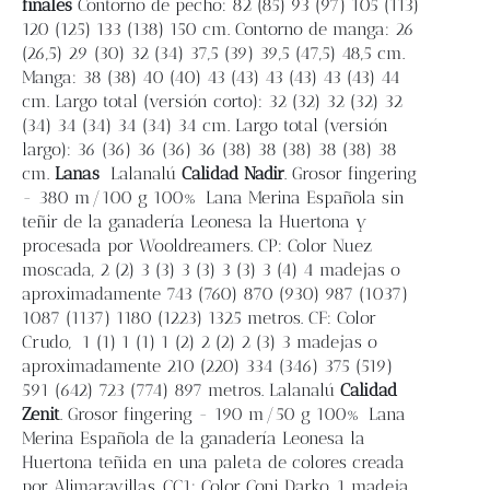
finales
Contorno de pecho: 82 (85) 93 (97) 105 (113)
120 (125) 133 (138) 150 cm. Contorno de manga: 26
(26,5) 29 (30) 32 (34) 37,5 (39) 39,5 (47,5) 48,5 cm.
Manga: 38 (38) 40 (40) 43 (43) 43 (43) 43 (43) 44
cm. Largo total (versión corto): 32 (32) 32 (32) 32
(34) 34 (34) 34 (34) 34 cm. Largo total (versión
largo): 36 (36) 36 (36) 36 (38) 38 (38) 38 (38) 38
cm.
Lanas
Lalanalú
Calidad Nadir
. Grosor fingering
- 380 m/100 g 100% Lana Merina Española sin
teñir de la ganadería Leonesa la Huertona y
procesada por Wooldreamers. CP: Color Nuez
moscada, 2 (2) 3 (3) 3 (3) 3 (3) 3 (4) 4 madejas o
aproximadamente 743 (760) 870 (930) 987 (1037)
1087 (1137) 1180 (1223) 1325 metros. CF: Color
Crudo, 1 (1) 1 (1) 1 (2) 2 (2) 2 (3) 3 madejas o
aproximadamente 210 (220) 334 (346) 375 (519)
591 (642) 723 (774) 897 metros. Lalanalú
Calidad
Zenit
. Grosor fingering - 190 m/50 g 100% Lana
Merina Española de la ganadería Leonesa la
Huertona teñida en una paleta de colores creada
por Alimaravillas. CC1: Color Coni Darko, 1 madeja