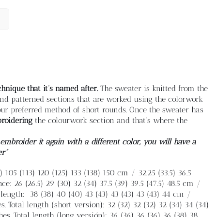
hnique that it’s named after.
The sweater is knitted from the
e and patterned sections that are worked using the colorwork
ur preferred method of short rounds. Once the sweater has
roidering
the colourwork section and that’s where the
mbroider it again with a different color, you will have a
er”
 105 (113) 120 (125) 133 (138) 150 cm / 32.25 (33.5) 36.5
nce: 26 (26.5) 29 (30) 32 (34) 37.5 (39) 39.5 (47.5) 48.5 cm /
 length:
38 (38) 40 (40) 43 (43) 43 (43) 43 (43) 44 cm /
es. Total length (short version): 32 (32) 32 (32) 32 (34) 34 (34)
 inches. Total length (long versión): 36 (36) 36 (36) 36 (38) 38