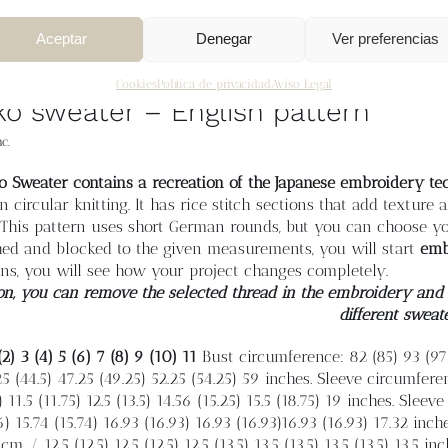
Aceptar
Denegar
Ver preferencias
Cookies
Política de privacidad
Aviso Legal
ko sweater – English pattern
c.
o Sweater contains a recreation of the Japanese embroidery tec
n circular knitting. It has rice stitch sections that add textur
 This pattern uses short German rounds, but you can choose yo
hed and blocked to the given measurements, you will start
emb
ns, you will see how your project changes completely.
on, you can remove the selected thread in the embroidery and e
different sweat
(2) 3 (4) 5 (6) 7 (8) 9 (10) 11
Bust circumference: 82 (85) 93 (97)
25 (44.5) 47.25 (49.25) 52.25 (54.25) 59 inches. Sleeve circumfere
 11.5 (11.75) 12.5 (13.5) 14.56 (15.25) 15.5 (18.75) 19 inches. Sleeve
6) 15.74 (15.74) 16.93 (16.93) 16.93 (16.93)16.93 (16.93) 17.32 inch
cm / 12.5 (12.5) 12.5 (12.5) 12.5 (13.5) 13.5 (13.5) 13.5 (13.5) 13.5