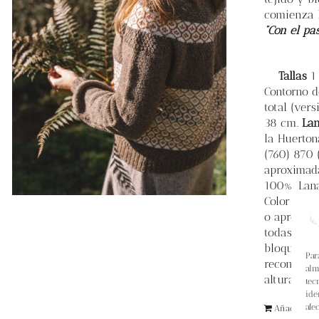
comienza l
“Con el pa
Tallas
1 
Contorno de
total (vers
38 cm.
La
la Huerton
(760) 870 (
aproximada
100% Lana 
Color Coni
o aproxima
todas las 
bloqueada 
Par
recomend
alm
altura de 
tec
ide
afe
Añadir al ca