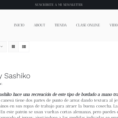
SUSCRÍBETE A
MI NEWSLETTER
INICIO
ABOUT
TIENDA
CLASE ONLINE
VIDE
y Sashiko
c.
Sashiko hace una recreación de este tipo de bordado a mano tra
El canesú tiene dos partes de punto de arroz dando textura al j
inos en sus ropas de trabajo para atraer la buena cosecha. Las
 En este patrón se usan vueltas cortas alemanas, pero puedes 
loqueado el jersey ajustándose a las medidas indicadas se e