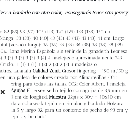
ver a bordarlo con otro color,
conseguirás tener otro jersey
 82 (85) 93 (97) 105 (113) 120 (125) 133 (138) 150 cm.
 Manga: 38 (38) 40 (40) 43 (43) 43 (43) 43 (43) 44 cm. Largo
otal (versión largo): 36 (36) 36 (36) 36 (38) 38 (38) 38 (38)
00% Lana Merina Española sin teñir de la ganadería Leonesa
 3 (3) 3 (3) 3 (3) 3 (4) 4 madejas o aproximadamente 743
rudo, 1 (1) 1 (1) 1 (2) 2 (2) 2 (3) 3 madejas o
etros. Lalanalú
Calidad Zenit
. Grosor fingering - 190 m/50 g
n una paleta de colores creada por Alimaravillas. CC1:
ingering para todas las tallas. CC2: Color Albert, 1 madeja
llas.
Agujas
El jersey se ha tejido con agujas de 3,5 mm en
m y 100 cm de longitud.
Muestra
22pts x 30v = 10x10 cm
oqueada a colorwork tejida en circular y bordada. Holgura
 la talla 5 y largo 32, para un contorno de pecho de 93 cm y
Feliz tejido y bordado!
s