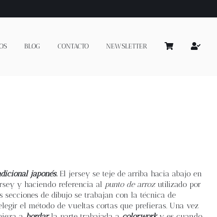
OS
BLOG
CONTACTO
NEWSLETTER
dicional japonés.
El jersey se teje de arriba hacia abajo en
ersey y haciendo referencia al
punto de arroz
utilizado por
 secciones de dibujo se trabajan con la técnica de
elegir el método de vueltas cortas que prefieras. Una vez
mpieza a
bordar
la parte trabajada a
colorwork
y es cuando