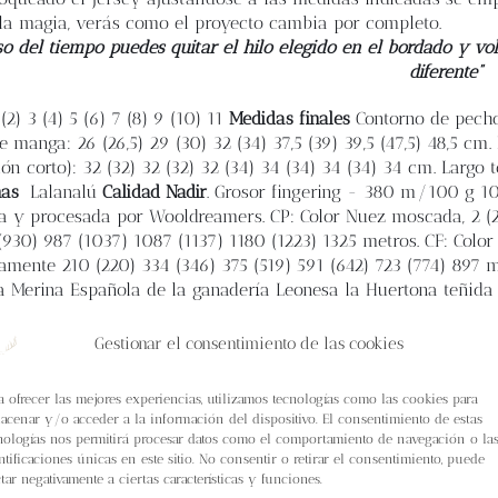
a magia, verás como el proyecto cambia por completo.
so del tiempo puedes quitar el hilo elegido en el bordado y vol
diferente”
(2) 3 (4) 5 (6) 7 (8) 9 (10) 11
Medidas finales
Contorno de pecho:
 manga: 26 (26,5) 29 (30) 32 (34) 37,5 (39) 39,5 (47,5) 48,5 cm.
ión corto): 32 (32) 32 (32) 32 (34) 34 (34) 34 (34) 34 cm. Largo t
nas
Lalanalú
Calidad Nadir
. Grosor fingering - 380 m/100 g 1
a y procesada por Wooldreamers. CP: Color Nuez moscada, 2 (2)
930) 987 (1037) 1087 (1137) 1180 (1223) 1325 metros. CF: Color C
mente 210 (220) 334 (346) 375 (519) 591 (642) 723 (774) 897 m
Merina Española de la ganadería Leonesa la Huertona teñida e
 Darko, 1 madeja o aproximadamente 190 metros de lana grosor f
damente 190 metros de lana grosor fingering para todas las ta
Gestionar el consentimiento de las cookies
secciones (elástico, tejido liso y colorwork), y cables de 80 c
a punto jersey tejida en circular. 24pts x 30v = 10x10 cm bl
a ofrecer las mejores experiencias, utilizamos tecnologías como las cookies para
ada
6 - 12 cm de holgura positiva. La muestra está tejida en
acenar y/o acceder a la información del dispositivo. El consentimiento de estas
1,69 cm (12 cm de holgura positiva). Disfruta de este patrón. ¡
nologías nos permitirá procesar datos como el comportamiento de navegación o la
ntificaciones únicas en este sitio. No consentir o retirar el consentimiento, puede
ctar negativamente a ciertas características y funciones.
rrito
Detalles