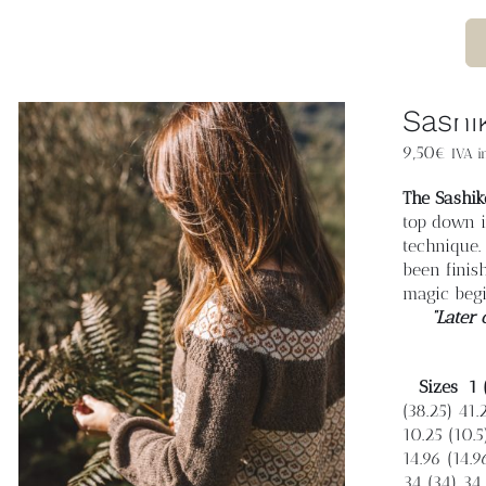
Sashi
9,50
€
IVA in
The Sashik
top down i
technique.
been finis
magic begi
“Later 
Sizes
1 
(38.25) 41.
10.25 (10.5)
14.96 (14.9
34 (34) 34 