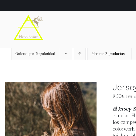
Saltar
al
contenido
Ordena por
Popularidad
Mostrar
2 productos
Jerse
9,50
€
IVA in
El Jersey 
circular. 
los campes
colorwork.
tejido y b