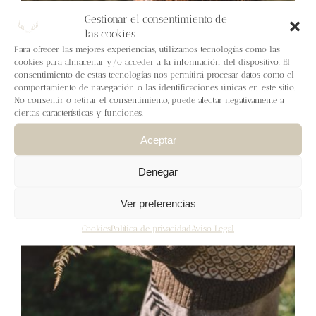
Blog
Gestionar el consentimiento de
las cookies
Contacto
Para ofrecer las mejores experiencias, utilizamos tecnologías como las
cookies para almacenar y/o acceder a la información del dispositivo. El
consentimiento de estas tecnologías nos permitirá procesar datos como el
comportamiento de navegación o las identificaciones únicas en este sitio.
Newsletter
No consentir o retirar el consentimiento, puede afectar negativamente a
ciertas características y funciones.
Carrito
Aceptar
Denegar
Mi cuenta
Ver preferencias
Cookies
Política de privacidad
Aviso Legal