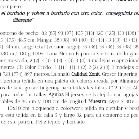
 completo.
 el bordado y volver a bordarlo con otro color,
conseguirás te
diferente”
ontorno de pecho: 82 (85) 93 (97) 105 (113) 120 (125) 133 (138)
,5 (47,5) 48,5 cm. Manga: 38 (38) 40 (40) 43 (43) 43 (43) 43 (43
34) 34 cm. Largo total (versión largo): 36 (36) 36 (36) 36 (38) 38
 - 380 m/100 g 100% Lana Merina Española sin teñir de la gan
ez moscada, 2 (2) 3 (3) 3 (3) 3 (3) 3 (4) 4 madejas o aproxim
tros. CF: Color Crudo, 1 (1) 1 (1) 1 (2) 2 (2) 2 (3) 3 madejas o
) 723 (774) 897 metros. Lalanalú
Calidad Zenit
. Grosor fingerin
uertona teñida en una paleta de colores creada por Alimaravi
 de lana grosor fingering para todas las tallas. CC2: Color Al
para todas las tallas.
Agujas
El jersey se ha tejido con aguja
 y cables de 80 cm y 100 cm de longitud.
Muestra
22pts x 30v 
0v = 10x10 cm bloqueada a colorwork tejida en circular y bor
a está tejida en la talla 5 y largo 32, para un contorno de p
de este patrón. ¡Feliz tejido y bordado!