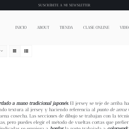
SUSCRÍBETE A
MI NEWSLETTER
INICIO
ABOUT
TIENDA
CLASE ONLINE
VIDE
rdado a mano tradicional japonés.
El jersey se teje de arriba h
ando textura al jersey y haciendo referencia al
punto de arroz
u
uena cosecha. Las secciones de dibujo se trabajan con la técni
as, pero puedes elegir el método de vueltas cortas que prefie
s indicadas se empieza a
bordar
la parte trabajada a
colorwork