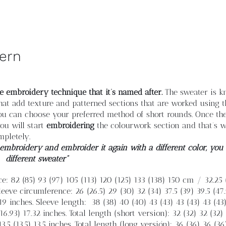
tern
e embroidery technique that it’s named after.
The sweater is kn
s that add texture and patterned sections that are worked using 
you can choose your preferred method of short rounds. Once th
ou will start
embroidering
the colourwork section and that’s w
mpletely.
 embroidery and embroider it again with a different color, you 
different sweater”
: 82 (85) 93 (97) 105 (113) 120 (125) 133 (138) 150 cm / 32.25 (
 Sleeve circumference: 26 (26.5) 29 (30) 32 (34) 37.5 (39) 39.5 (47
) 19 inches. Sleeve length:
38 (38) 40 (40) 43 (43) 43 (43) 43 (4
 (16.93) 17.32 inches. Total length (short version): 32 (32) 32 (32)
) 13.5 (13.5) 13.5 inches. Total length (long versión): 36 (36) 36 (3