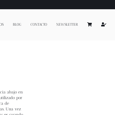
OS
BLOG
CONTACTO
NEWSLETTER
acia abajo en
tilizado por
ca de
ras. Una vez
y es cuando