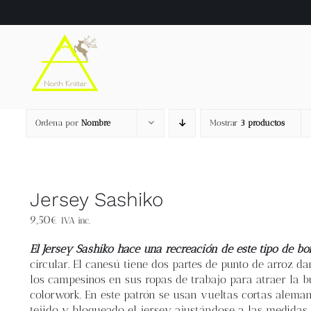
Saltar
al
contenido
Ordena por
Nombre
Mostrar
3 productos
Jersey Sashiko
9,50
€
IVA inc.
El Jersey Sashiko hace una recreación de este tipo de bo
circular. El canesú tiene dos partes de punto de arroz d
los campesinos en sus ropas de trabajo para atraer la b
colorwork. En este patrón se usan vueltas cortas aleman
tejido y bloqueado el jersey ajustándose a las medida