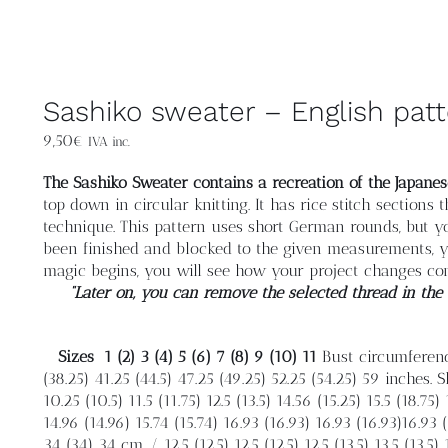
Sashiko sweater – English pat
9,50
€
IVA inc.
The Sashiko Sweater contains a recreation of the Japanes
top down in circular knitting. It has rice stitch section
technique. This pattern uses short German rounds, but 
been finished and blocked to the given measurements, y
magic begins, you will see how your project changes co
“Later on, you can remove the selected thread in the
Sizes
1 (2) 3 (4) 5 (6) 7 (8) 9 (10) 11
Bust circumference
(38.25) 41.25 (44.5) 47.25 (49.25) 52.25 (54.25) 59 inches.
10.25 (10.5) 11.5 (11.75) 12.5 (13.5) 14.56 (15.25) 15.5 (18.75
14.96 (14.96) 15.74 (15.74) 16.93 (16.93) 16.93 (16.93)16.93
34 (34) 34 cm / 12.5 (12.5) 12.5 (12.5) 12.5 (13.5) 13.5 (13.5