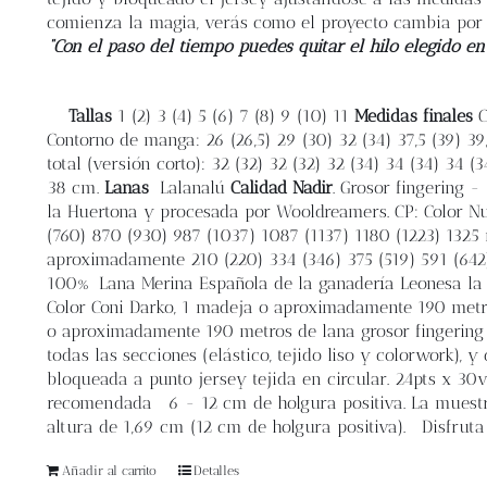
comienza la magia, verás como el proyecto cambia por
“Con el paso del tiempo puedes quitar el hilo elegido en
Tallas
1 (2) 3 (4) 5 (6) 7 (8) 9 (10) 11
Medidas finales
C
Contorno de manga: 26 (26,5) 29 (30) 32 (34) 37,5 (39) 39
total (versión corto): 32 (32) 32 (32) 32 (34) 34 (34) 34 (
38 cm.
Lanas
Lalanalú
Calidad Nadir
. Grosor fingering
la Huertona y procesada por Wooldreamers. CP: Color Nu
(760) 870 (930) 987 (1037) 1087 (1137) 1180 (1223) 1325 me
aproximadamente 210 (220) 334 (346) 375 (519) 591 (642
100% Lana Merina Española de la ganadería Leonesa la H
Color Coni Darko, 1 madeja o aproximadamente 190 metros
o aproximadamente 190 metros de lana grosor fingering 
todas las secciones (elástico, tejido liso y colorwork),
bloqueada a punto jersey tejida en circular. 24pts x 3
recomendada
6 - 12 cm de holgura positiva. La muestr
altura de 1,69 cm (12 cm de holgura positiva). Disfruta 
Añadir al carrito
Detalles