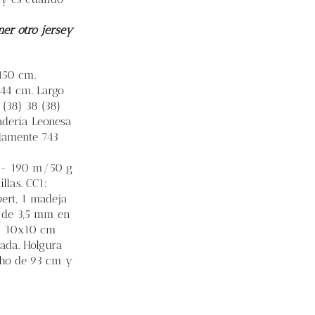
ner otro jersey
 150 cm.
) 44 cm. Largo
 (38) 38 (38)
adería Leonesa
adamente 743
g - 190 m/50 g
llas. CC1:
bert, 1 madeja
s de 3,5 mm en
= 10x10 cm
dada. Holgura
echo de 93 cm y