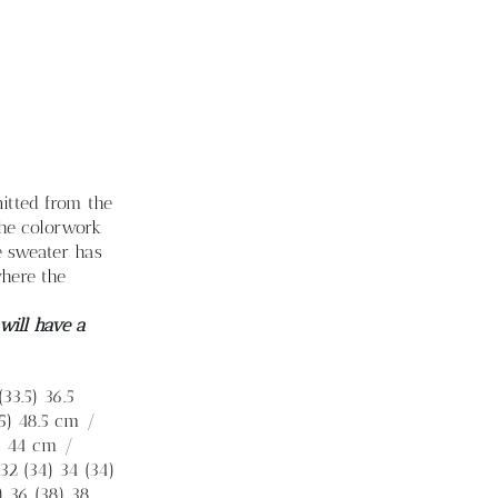
itted from the
the colorwork
e sweater has
here the
will have a
33.5) 36.5
.5) 48.5 cm /
3) 44 cm /
 32 (34) 34 (34)
6) 36 (38) 38