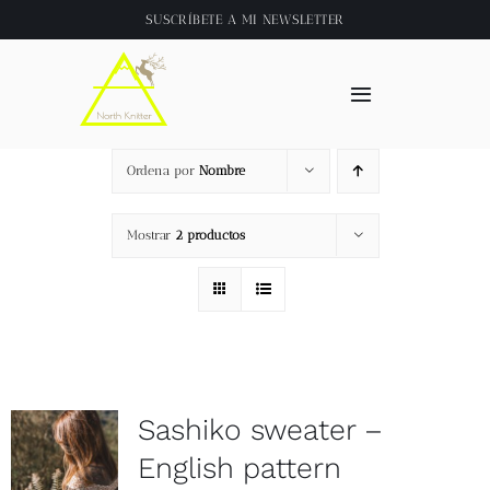
Saltar
SUSCRÍBETE A
MI NEWSLETTER
al
contenido
Toggle
Navigation
Inicio
Ordena por
Nombre
About
Mostrar
2 productos
Tienda
Clase online
Sashiko sweater –
Videos
English pattern