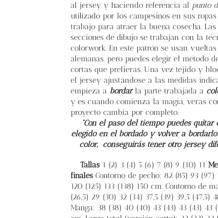
al jersey y haciendo referencia al
punto d
utilizado por los campesinos en sus ropas
trabajo para atraer la buena cosecha. Las
secciones de dibujo se trabajan con la téc
colorwork. En este patrón se usan vueltas
alemanas, pero puedes elegir el método d
cortas que prefieras. Una vez tejido y bl
el jersey ajustándose a las medidas indic
empieza a
bordar
la parte trabajada a
col
y es cuando comienza la magia, verás co
proyecto cambia por completo.
“Con el paso del tiempo puedes quitar e
elegido en el bordado y volver a bordarlo
color,
conseguirás tener otro jersey dif
Tallas
1 (2) 3 (4) 5 (6) 7 (8) 9 (10) 11
Me
finales
Contorno de pecho: 82 (85) 93 (97) 
120 (125) 133 (138) 150 cm. Contorno de m
(26,5) 29 (30) 32 (34) 37,5 (39) 39,5 (47,5) 
Manga: 38 (38) 40 (40) 43 (43) 43 (43) 43 