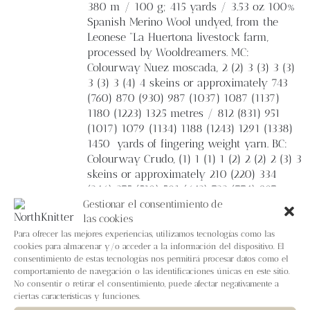
380 m / 100 g; 415 yards / 3.53 oz 100%
Spanish Merino Wool undyed, from the
Leonese “La Huertona livestock farm,
processed by Wooldreamers. MC:
Colourway Nuez moscada, 2 (2) 3 (3) 3 (3)
3 (3) 3 (4) 4 skeins or approximately 743
(760) 870 (930) 987 (1037) 1087 (1137)
1180 (1223) 1325 metres / 812 (831) 951
(1017) 1079 (1134) 1188 (1243) 1291 (1338)
1450
yards of fingering weight yarn. BC:
Colourway Crudo, (1) 1 (1) 1 (2) 2 (2) 2 (3) 3
skeins or approximately 210 (220) 334
(346) 375 (519) 591 (642) 723 (774) 897
Gestionar el consentimiento de
metres / 230 (241) 365 (379) 410 (568) 647
las cookies
(702) 791 (847) 981 yards of fingering
weight yarn.
Zenit by Lalanalú.
Fingering
Para ofrecer las mejores experiencias, utilizamos tecnologías como las
cookies para almacenar y/o acceder a la información del dispositivo. El
weight yarn - 190 m / 50 g; 208 yards /
consentimiento de estas tecnologías nos permitirá procesar datos como el
1.76 oz 100% Spanish Merino Wool, from
comportamiento de navegación o las identificaciones únicas en este sitio.
the Leonese “La Huertona” livestock farm,
No consentir o retirar el consentimiento, puede afectar negativamente a
dyed in a range of colourways created by
ciertas características y funciones.