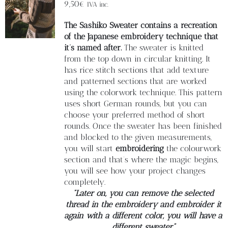
Blog
9,50
€
IVA inc.
The Sashiko Sweater contains a recreation
Contacto
of the Japanese embroidery technique that
it’s named after.
The sweater is knitted
from the top down in circular knitting. It
Newsletter
has rice stitch sections that add texture
and patterned sections that are worked
using the colorwork technique. This pattern
Carrito
uses short German rounds, but you can
choose your preferred method of short
rounds. Once the sweater has been finished
Mi cuenta
and blocked to the given measurements,
you will start
embroidering
the colourwork
section and that’s where the magic begins,
you will see how your project changes
completely.
“Later on, you can remove the selected
thread in the embroidery and embroider it
again with a different color, you will have a
different sweater”