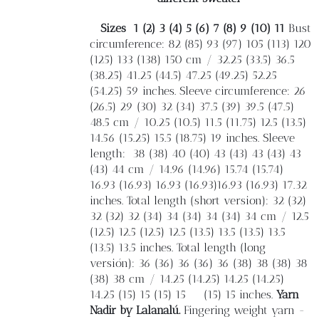
Sizes
1 (2) 3 (4) 5 (6) 7 (8) 9 (10) 11
Bust
circumference: 82 (85) 93 (97) 105 (113) 120
(125) 133 (138) 150 cm / 32.25 (33.5) 36.5
(38.25) 41.25 (44.5) 47.25 (49.25) 52.25
(54.25) 59 inches. Sleeve circumference: 26
(26.5) 29 (30) 32 (34) 37.5 (39) 39.5 (47.5)
48.5 cm / 10.25 (10.5) 11.5 (11.75) 12.5 (13.5)
14.56 (15.25) 15.5 (18.75) 19 inches. Sleeve
length:
38 (38) 40 (40) 43 (43) 43 (43) 43
(43) 44 cm / 14.96 (14.96) 15.74 (15.74)
16.93 (16.93) 16.93 (16.93)16.93 (16.93) 17.32
inches. Total length (short version): 32 (32)
32 (32) 32 (34) 34 (34) 34 (34) 34 cm / 12.5
(12.5) 12.5 (12.5) 12.5 (13.5) 13.5 (13.5) 13.5
(13.5) 13.5 inches. Total length (long
versión): 36 (36) 36 (36) 36 (38) 38 (38) 38
(38) 38 cm / 14.25 (14.25) 14.25 (14.25)
14.25 (15) 15 (15) 15
(15) 15 inches.
Yarn
Nadir by Lalanalú.
Fingering weight yarn -