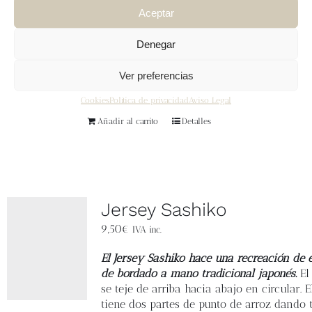
Alimaravillas. CC1: Colourway Coni Darko, 1
Aceptar
skein or approximately 190 metres / 208
yards of fingering weight yarn for all sizes.
Denegar
CC2: Colourway Albert, 1 skein or
approximately 190 metres / 208 yards of
Ver preferencias
fingering weight yarn for all sizes. Enjoy
this pattern.
Cookies
Política de privacidad
Aviso Legal
Añadir al carrito
Detalles
Jersey Sashiko
9,50
€
IVA inc.
El Jersey Sashiko hace una recreación de e
de bordado a mano tradicional japonés.
El
se teje de arriba hacia abajo en circular. 
tiene dos partes de punto de arroz dando 