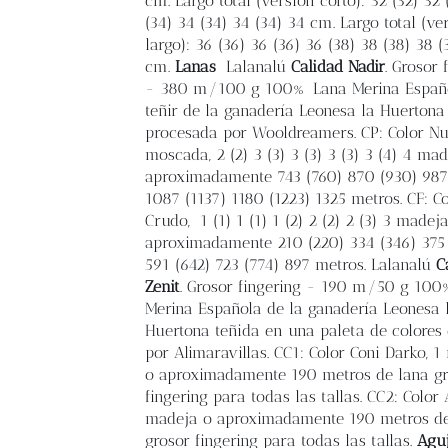
cm. Largo total (versión corto): 32 (32) 32 
(34) 34 (34) 34 (34) 34 cm. Largo total (ve
largo): 36 (36) 36 (36) 36 (38) 38 (38) 38 (
cm.
Lanas
Lalanalú
Calidad Nadir
. Grosor 
- 380 m/100 g 100% Lana Merina Españo
teñir de la ganadería Leonesa la Huertona
procesada por Wooldreamers. CP: Color N
moscada, 2 (2) 3 (3) 3 (3) 3 (3) 3 (4) 4 ma
aproximadamente 743 (760) 870 (930) 987
1087 (1137) 1180 (1223) 1325 metros. CF: Co
Crudo, 1 (1) 1 (1) 1 (2) 2 (2) 2 (3) 3 madej
aproximadamente 210 (220) 334 (346) 375 
591 (642) 723 (774) 897 metros. Lalanalú
C
Zenit
. Grosor fingering - 190 m/50 g 10
Merina Española de la ganadería Leonesa 
Huertona teñida en una paleta de colores
por Alimaravillas. CC1: Color Coni Darko, 
o aproximadamente 190 metros de lana gr
fingering para todas las tallas. CC2: Color 
madeja o aproximadamente 190 metros de
grosor fingering para todas las tallas.
Agu