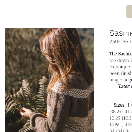
Sashi
9,50
€
IVA in
The Sashik
top down i
technique.
been finis
magic begi
“Later 
Sizes
1 
(38.25) 41.
10.25 (10.5)
14.96 (14.9
34 (34) 34 