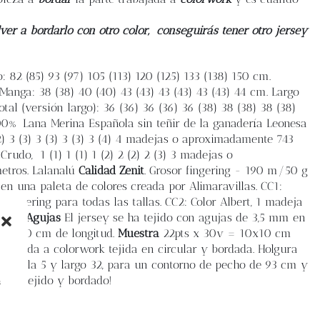
ver a bordarlo con otro color,
conseguirás tener otro jersey
 82 (85) 93 (97) 105 (113) 120 (125) 133 (138) 150 cm.
 Manga: 38 (38) 40 (40) 43 (43) 43 (43) 43 (43) 44 cm. Largo
otal (versión largo): 36 (36) 36 (36) 36 (38) 38 (38) 38 (38)
00% Lana Merina Española sin teñir de la ganadería Leonesa
 3 (3) 3 (3) 3 (3) 3 (4) 4 madejas o aproximadamente 743
rudo, 1 (1) 1 (1) 1 (2) 2 (2) 2 (3) 3 madejas o
etros. Lalanalú
Calidad Zenit
. Grosor fingering - 190 m/50 g
n una paleta de colores creada por Alimaravillas. CC1:
ingering para todas las tallas. CC2: Color Albert, 1 madeja
llas.
Agujas
El jersey se ha tejido con agujas de 3,5 mm en
m y 100 cm de longitud.
Muestra
22pts x 30v = 10x10 cm
oqueada a colorwork tejida en circular y bordada. Holgura
 la talla 5 y largo 32, para un contorno de pecho de 93 cm y
Feliz tejido y bordado!
s