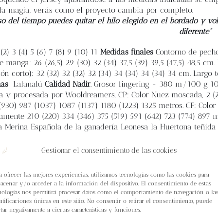
a magia, verás como el proyecto cambia por completo.
so del tiempo puedes quitar el hilo elegido en el bordado y vol
diferente”
(2) 3 (4) 5 (6) 7 (8) 9 (10) 11
Medidas finales
Contorno de pecho:
 manga: 26 (26,5) 29 (30) 32 (34) 37,5 (39) 39,5 (47,5) 48,5 cm.
ión corto): 32 (32) 32 (32) 32 (34) 34 (34) 34 (34) 34 cm. Largo t
nas
Lalanalú
Calidad Nadir
. Grosor fingering - 380 m/100 g 1
a y procesada por Wooldreamers. CP: Color Nuez moscada, 2 (2)
930) 987 (1037) 1087 (1137) 1180 (1223) 1325 metros. CF: Color C
mente 210 (220) 334 (346) 375 (519) 591 (642) 723 (774) 897 m
Merina Española de la ganadería Leonesa la Huertona teñida e
 Darko, 1 madeja o aproximadamente 190 metros de lana grosor f
damente 190 metros de lana grosor fingering para todas las ta
Gestionar el consentimiento de las cookies
secciones (elástico, tejido liso y colorwork), y cables de 80 c
a punto jersey tejida en circular. 24pts x 30v = 10x10 cm bl
a ofrecer las mejores experiencias, utilizamos tecnologías como las cookies para
ada
6 - 12 cm de holgura positiva. La muestra está tejida en
acenar y/o acceder a la información del dispositivo. El consentimiento de estas
1,69 cm (12 cm de holgura positiva). Disfruta de este patrón. ¡
nologías nos permitirá procesar datos como el comportamiento de navegación o la
ntificaciones únicas en este sitio. No consentir o retirar el consentimiento, puede
ctar negativamente a ciertas características y funciones.
rrito
Detalles