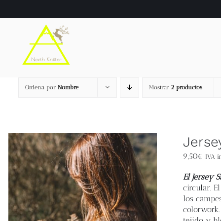
Saltar
al
contenido
Ordena por
Nombre
Mostrar
2 productos
Jerse
9,50
€
IVA in
El Jersey 
circular. 
los campes
colorwork.
tejido y b