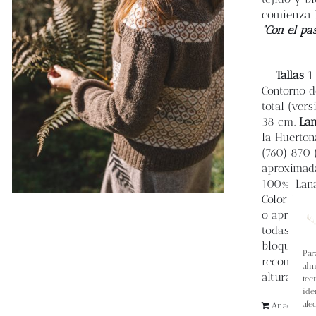
comienza l
“Con el pa
Tallas
1 
Contorno de
total (vers
38 cm.
La
la Huerton
(760) 870 (
aproximada
100% Lana 
Color Coni
o aproxima
todas las 
bloqueada 
Par
recomend
alm
altura de 
tec
ide
afe
Añadir al ca