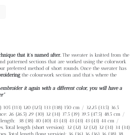
hnique that it’s named after.
The sweater is knitted from the
e and patterned sections that are worked using the colorwork
ur preferred method of short rounds. Once the sweater has
roidering
the colourwork section and that’s where the
mbroider it again with a different color, you will have a
er”
 105 (113) 120 (125) 133 (138) 150 cm / 32.25 (33.5) 36.5
nce: 26 (26.5) 29 (30) 32 (34) 37.5 (39) 39.5 (47.5) 48.5 cm /
 length:
38 (38) 40 (40) 43 (43) 43 (43) 43 (43) 44 cm /
es. Total length (short version): 32 (32) 32 (32) 32 (34) 34 (34)
 inches. Total length (long versión): 36 (36) 36 (36) 36 (38) 38