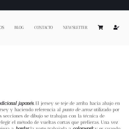
OS
BLOG
CONTACTO
NEWSLETTER
dicional japonés.
El jersey se teje de arriba hacia abajo en
ersey y haciendo referencia al
punto de arroz
utilizado por
 secciones de dibujo se trabajan con la técnica de
elegir el método de vueltas cortas que prefieras. Una vez
mpieza a
bordar
la parte trabajada a
colorwork
y es cuando