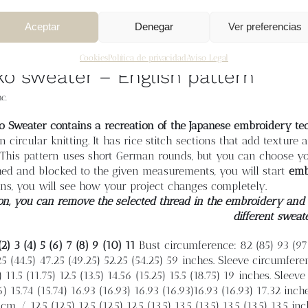
Aceptar
Denegar
Ver preferencias
Cookies
Política de privacidad
Aviso Legal
ko sweater – English pattern
c.
o Sweater contains a recreation of the Japanese embroidery tec
n circular knitting. It has rice stitch sections that add textur
 This pattern uses short German rounds, but you can choose yo
hed and blocked to the given measurements, you will start
emb
ns, you will see how your project changes completely.
on, you can remove the selected thread in the embroidery and e
different sweat
(2) 3 (4) 5 (6) 7 (8) 9 (10) 11
Bust circumference: 82 (85) 93 (97)
25 (44.5) 47.25 (49.25) 52.25 (54.25) 59 inches. Sleeve circumfere
 11.5 (11.75) 12.5 (13.5) 14.56 (15.25) 15.5 (18.75) 19 inches. Sleeve
6) 15.74 (15.74) 16.93 (16.93) 16.93 (16.93)16.93 (16.93) 17.32 inch
cm / 12.5 (12.5) 12.5 (12.5) 12.5 (13.5) 13.5 (13.5) 13.5 (13.5) 13.5