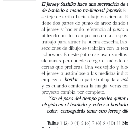
Blog
El Jersey Sashiko hace una recreación de e
de bordado a mano tradicional japonés.
El
se teje de arriba hacia abajo en circular. 
Contacto
tiene dos partes de punto de arroz dando 
al jersey y haciendo referencia al
punto d
utilizado por los campesinos en sus ropas
Newsletter
trabajo para atraer la buena cosecha. Las
secciones de dibujo se trabajan con la téc
Carrito
colorwork. En este patrón se usan vueltas
alemanas, pero puedes elegir el método d
cortas que prefieras. Una vez tejido y bl
Mi cuenta
el jersey ajustándose a las medidas indic
empieza a
bordar
la parte trabajada a
col
y es cuando comienza la magia, verás co
proyecto cambia por completo.
“Con el paso del tiempo puedes quitar e
elegido en el bordado y volver a bordarlo
color,
conseguirás tener otro jersey dif
Tallas
1 (2) 3 (4) 5 (6) 7 (8) 9 (10) 11
Me