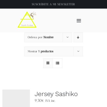
Saltar
SUSCRÍBETE A
MI NEWSLETTER
al
contenido
Toggle
Navigation
Inicio
Ordena por
Nombre
About
Mostrar
1 productos
Tienda
Clase online
Jersey Sashiko
Videos
9,50
€
IVA inc.