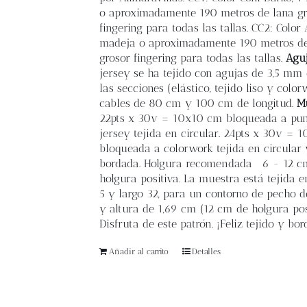
o aproximadamente 190 metros de lana gr
fingering para todas las tallas. CC2: Color 
madeja o aproximadamente 190 metros de
grosor fingering para todas las tallas.
Agu
jersey se ha tejido con agujas de 3,5 mm
las secciones (elástico, tejido liso y color
cables de 80 cm y 100 cm de longitud.
M
22pts x 30v = 10x10 cm bloqueada a pu
jersey tejida en circular. 24pts x 30v = 
bloqueada a colorwork tejida en circular 
bordada. Holgura recomendada
6 - 12 c
holgura positiva. La muestra está tejida en
5 y largo 32, para un contorno de pecho 
y altura de 1,69 cm (12 cm de holgura po
Disfruta de este patrón. ¡Feliz tejido y bor
Añadir al carrito
Detalles