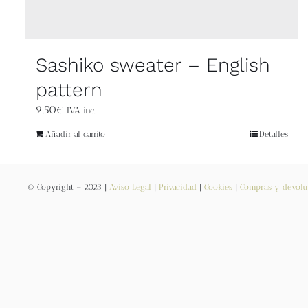
Sashiko sweater – English
pattern
9,50
€
IVA inc.
Añadir al carrito
Detalles
© Copyright – 2023 |
Aviso Legal
|
Privacidad
|
Cookies
|
Compras y devolu