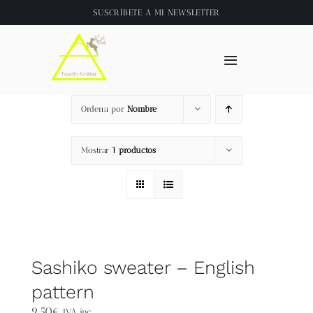
Saltar
SUSCRÍBETE A
MI NEWSLETTER
al
contenido
Toggle
Navigation
Inicio
Ordena por
Nombre
About
Mostrar
1 productos
Tienda
Clase online
Sashiko sweater – English
Videos
pattern
9,50
€
IVA inc.