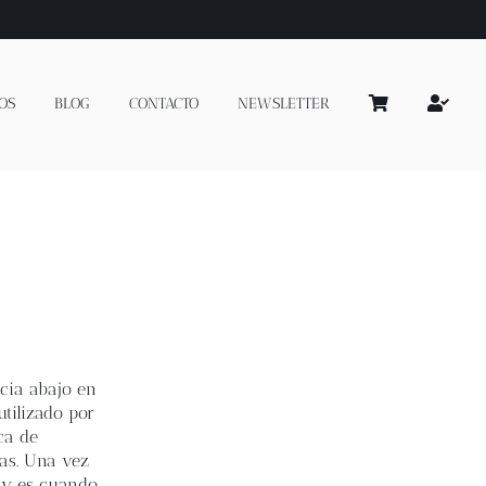
OS
BLOG
CONTACTO
NEWSLETTER
acia abajo en
tilizado por
ca de
ras. Una vez
y es cuando