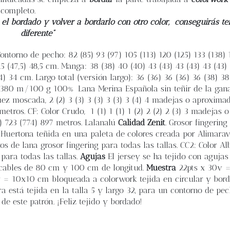
 completo.
 el bordado y volver a bordarlo con otro color,
conseguirás te
diferente”
ontorno de pecho: 82 (85) 93 (97) 105 (113) 120 (125) 133 (138)
,5 (47,5) 48,5 cm. Manga: 38 (38) 40 (40) 43 (43) 43 (43) 43 (43
34) 34 cm. Largo total (versión largo): 36 (36) 36 (36) 36 (38) 38
 - 380 m/100 g 100% Lana Merina Española sin teñir de la gan
ez moscada, 2 (2) 3 (3) 3 (3) 3 (3) 3 (4) 4 madejas o aproxim
tros. CF: Color Crudo, 1 (1) 1 (1) 1 (2) 2 (2) 2 (3) 3 madejas o
) 723 (774) 897 metros. Lalanalú
Calidad Zenit
. Grosor fingerin
uertona teñida en una paleta de colores creada por Alimaravi
 de lana grosor fingering para todas las tallas. CC2: Color Al
para todas las tallas.
Agujas
El jersey se ha tejido con aguja
 y cables de 80 cm y 100 cm de longitud.
Muestra
22pts x 30v 
0v = 10x10 cm bloqueada a colorwork tejida en circular y bor
a está tejida en la talla 5 y largo 32, para un contorno de p
de este patrón. ¡Feliz tejido y bordado!