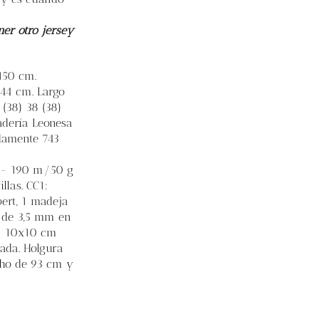
ner otro jersey
 150 cm.
) 44 cm. Largo
 (38) 38 (38)
adería Leonesa
adamente 743
g - 190 m/50 g
llas. CC1:
bert, 1 madeja
s de 3,5 mm en
= 10x10 cm
dada. Holgura
echo de 93 cm y