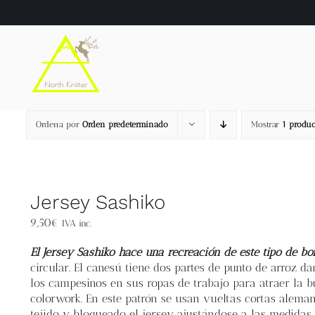
Saltar
al
contenido
Ordena por
Orden predeterminado
Mostrar
1 produc
Jersey Sashiko
9,50
€
IVA inc.
El Jersey Sashiko hace una recreación de este tipo de bo
circular. El canesú tiene dos partes de punto de arroz d
los campesinos en sus ropas de trabajo para atraer la b
colorwork. En este patrón se usan vueltas cortas aleman
tejido y bloqueado el jersey ajustándose a las medida