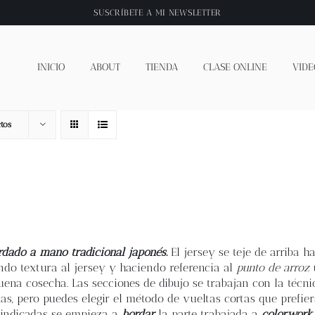
SUSCRÍBETE A
MI NEWSLETTER
INICIO
ABOUT
TIENDA
CLASE ONLINE
VIDE
tos
rdado a mano tradicional japonés.
El jersey se teje de arriba h
ando textura al jersey y haciendo referencia al
punto de arroz
u
uena cosecha. Las secciones de dibujo se trabajan con la técni
as, pero puedes elegir el método de vueltas cortas que prefie
s indicadas se empieza a
bordar
la parte trabajada a
colorwork