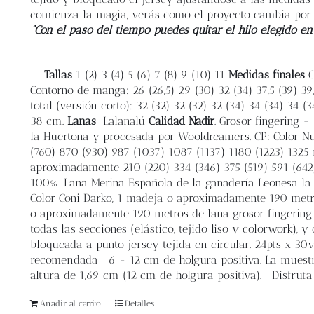
comienza la magia, verás como el proyecto cambia por
“Con el paso del tiempo puedes quitar el hilo elegido en
Tallas
1 (2) 3 (4) 5 (6) 7 (8) 9 (10) 11
Medidas finales
C
Contorno de manga: 26 (26,5) 29 (30) 32 (34) 37,5 (39) 39
total (versión corto): 32 (32) 32 (32) 32 (34) 34 (34) 34 (
38 cm.
Lanas
Lalanalú
Calidad Nadir
. Grosor fingering
la Huertona y procesada por Wooldreamers. CP: Color Nu
(760) 870 (930) 987 (1037) 1087 (1137) 1180 (1223) 1325 me
aproximadamente 210 (220) 334 (346) 375 (519) 591 (642
100% Lana Merina Española de la ganadería Leonesa la H
Color Coni Darko, 1 madeja o aproximadamente 190 metros
o aproximadamente 190 metros de lana grosor fingering 
todas las secciones (elástico, tejido liso y colorwork),
bloqueada a punto jersey tejida en circular. 24pts x 3
recomendada
6 - 12 cm de holgura positiva. La muestr
altura de 1,69 cm (12 cm de holgura positiva). Disfruta 
Añadir al carrito
Detalles