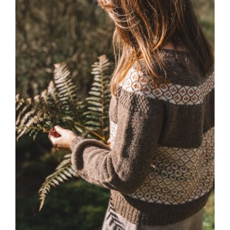
Blog
Contacto
Newsletter
Carrito
Mi cuenta