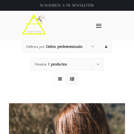
Saltar
SUSCRÍBETE A
MI NEWSLETTER
al
contenido
Toggle
Navigation
Inicio
Ordena por
Orden predeterminado
About
Mostrar
1 productos
Tienda
Clase online
Videos