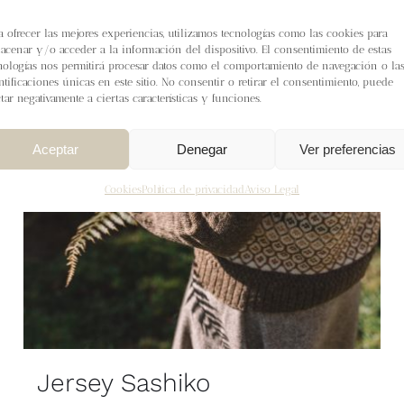
a ofrecer las mejores experiencias, utilizamos tecnologías como las cookies para
acenar y/o acceder a la información del dispositivo. El consentimiento de estas
nologías nos permitirá procesar datos como el comportamiento de navegación o la
ntificaciones únicas en este sitio. No consentir o retirar el consentimiento, puede
ctar negativamente a ciertas características y funciones.
Aceptar
Denegar
Ver preferencias
Cookies
Política de privacidad
Aviso Legal
Jersey Sashiko