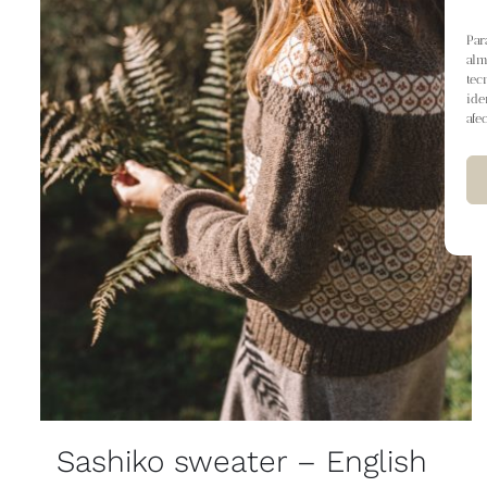
Par
alm
tec
ide
afe
Sashiko sweater – English