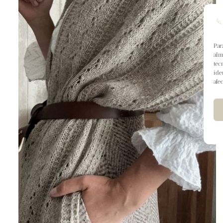
Par
alm
tec
ide
afe