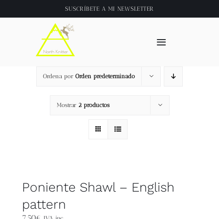
Saltar
SUSCRÍBETE A
MI NEWSLETTER
al
contenido
Toggle
Navigation
Inicio
Ordena por
Orden predeterminado
About
Mostrar
2 productos
Tienda
Clase online
Poniente Shawl – English
Videos
pattern
7,50
€
IVA inc.