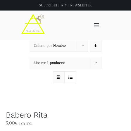
Saltar
SUSCRÍBETE A
MI NEWSLETTER
al
contenido
Toggle
Navigation
Inicio
Ordena por
Nombre
About
Mostrar
1 productos
Tienda
Clase online
Babero Rita
Videos
5,00
€
IVA inc.