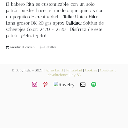
Blog
El
babero Rita
es customizable, con un sólo
patrón puedes hacer el modelo que quieras con
un poquito de creatividad.
Talla:
Única
Hilo:
Contacto
Lana grosor DK 20 grs aprox
Calidad:
Softfun de
scheepjes Color: 2470 - 2530 Disfruta de este
patrón. ¡Feliz tejido!
Newsletter
Añadir al carrito
Detalles
Carrito
© Copyright – 2023 |
Aviso Legal
|
Privacidad
|
Cookies
|
Compras y
Mi cuenta
devoluciones
|
by SG