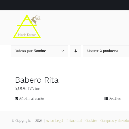
Saltar
al
contenido
Ordena por
Nombre
Mostrar
2 productos
Babero Rita
5,00
€
IVA inc.
Añadir al carrito
Detalles
© Copyright – 2023 |
Aviso Legal
|
Privacidad
|
Cookies
|
Compras y devolu