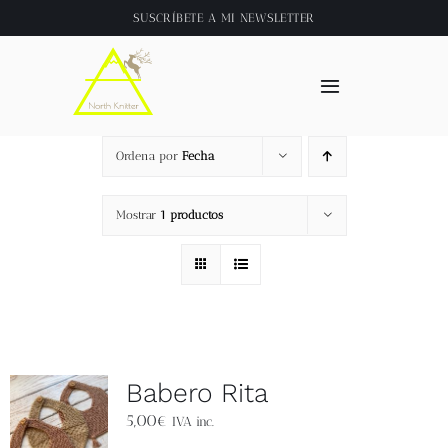
Saltar
SUSCRÍBETE A
MI NEWSLETTER
al
contenido
Toggle
Navigation
Inicio
Ordena por
Fecha
About
Mostrar
1 productos
Tienda
Clase online
Babero Rita
Videos
5,00
€
IVA inc.