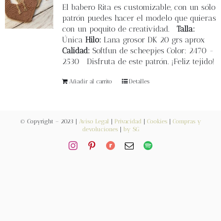
Blog
El
babero Rita
es customizable, con un sólo
patrón puedes hacer el modelo que quieras
con un poquito de creatividad.
Talla:
Contacto
Única
Hilo:
Lana grosor DK 20 grs aprox
Calidad:
Softfun de scheepjes Color: 2470 -
2530 Disfruta de este patrón. ¡Feliz tejido!
Newsletter
Añadir al carrito
Detalles
Carrito
© Copyright – 2023 |
Aviso Legal
|
Privacidad
|
Cookies
|
Compras y
Mi cuenta
devoluciones
|
by SG