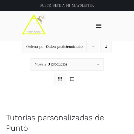
Saltar
SUSCRÍBETE A
MI NEWSLETTER
al
contenido
Toggle
Navigation
Inicio
Ordena por
Orden predeterminado
About
Mostrar
3 productos
Tienda
Clase online
Tutorías personalizadas de
Videos
Punto