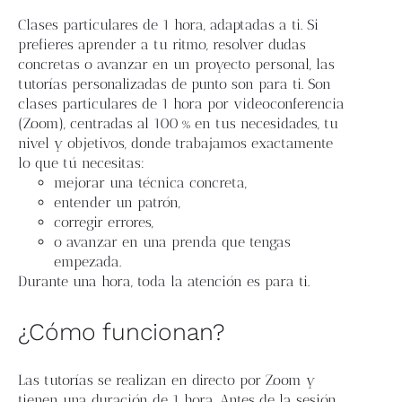
Blog
Clases particulares de 1 hora, adaptadas a ti. Si
prefieres aprender a tu ritmo, resolver dudas
Contacto
concretas o avanzar en un proyecto personal, las
tutorías personalizadas de punto son para ti. Son
clases particulares de 1 hora por videoconferencia
Newsletter
(Zoom), centradas al 100 % en tus necesidades, tu
nivel y objetivos, donde trabajamos exactamente
lo que tú necesitas:
Carrito
mejorar una técnica concreta,
entender un patrón,
corregir errores,
Mi cuenta
o avanzar en una prenda que tengas
empezada.
Durante una hora, toda la atención es para ti.
¿Cómo funcionan?
Las tutorías se realizan en directo por Zoom y
tienen una duración de 1 hora. Antes de la sesión