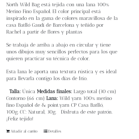
Blog
North Wild Bag
está tejida con una lana 100%
Merino Fino Español. El color principal está
inspirado en la gama de colores maravillosa de la
Contacto
casa Batlló Gaudí de Barcelona y teñido por
Rachel a partir de flores y plantas
Newsletter
Se trabaja de arriba a abajo en circular y tiene
unos dibujos muy sencillos perfectos para los que
quieren practicar su técnica de color.
Carrito
E
sta lana le aporta una textura rústica y es ideal
Mi cuenta
para llevarla contigo los días de frío.
Talla:
Única
Medidas finales:
L
argo total (30 cm)
Contorno
(66 cm)
Lana:
Wild yarn 100% merino
fino Español de & point.yarn
CP Casa Batlló,
100g.
CC: Natural, 30g.
Disfruta de este patrón.
¡Feliz tejido!
Añadir al carrito
Detalles