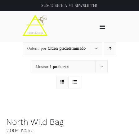
Saltar
SUSCRÍBETE A
MI NEWSLETTER
al
contenido
Toggle
Navigation
Inicio
Ordena por
Orden predeterminado
About
Mostrar
1 productos
Tienda
Clase online
North Wild Bag
Videos
7,00
€
IVA inc.