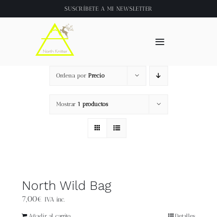
Saltar
SUSCRÍBETE A
MI NEWSLETTER
al
contenido
Toggle
Navigation
Inicio
Ordena por
Precio
About
Mostrar
1 productos
Tienda
Clase online
North Wild Bag
Videos
7,00
€
IVA inc.
Añadir al carrito
Detalles