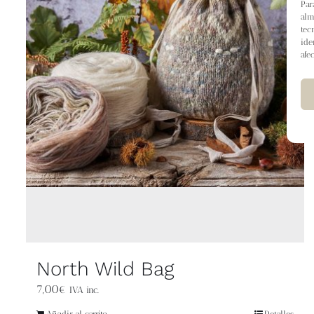
Par
alm
tec
ide
afe
North Wild Bag
7,00
€
IVA inc.