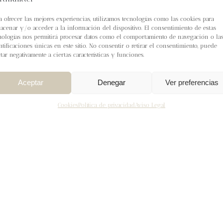
a ofrecer las mejores experiencias, utilizamos tecnologías como las cookies para
acenar y/o acceder a la información del dispositivo. El consentimiento de estas
nologías nos permitirá procesar datos como el comportamiento de navegación o la
ntificaciones únicas en este sitio. No consentir o retirar el consentimiento, puede
ctar negativamente a ciertas características y funciones.
Aceptar
Denegar
Ver preferencias
Cookies
Política de privacidad
Aviso Legal