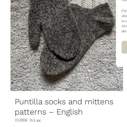
Par
alm
tec
ide
afe
Puntilla socks and mittens
patterns – English
11,00
€
IVA inc.