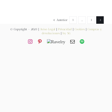
Contacto
Anterior
1
…
3
4
Newsletter
© Copyright – 2023 |
Aviso Legal
|
Privacidad
|
Cookies
|
Compras y
devoluciones
|
by SG
Carrito
Mi cuenta