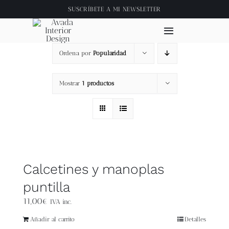
Saltar
SUSCRÍBETE A
MI NEWSLETTER
al
contenido
Toggle
Navigation
Ordena por
Popularidad
Inicio
Mostrar
1 productos
About
Tienda
Clase online
Calcetines y manoplas
puntilla
Videos
11,00
€
IVA inc.
Blog
Añadir al carrito
Detalles