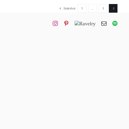
Anterior
1
…
3
4