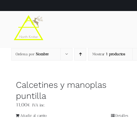
Saltar
al
contenido
Ordena por
Nombre
Mostrar
1 productos
Calcetines y manoplas
puntilla
11,00
€
IVA inc.
Añadir al carrito
Detalles