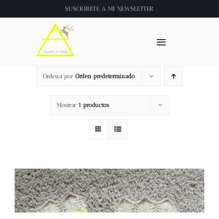
Saltar
SUSCRÍBETE A
MI NEWSLETTER
al
contenido
Toggle
Navigation
Inicio
Ordena por
Orden predeterminado
About
Mostrar
1 productos
Tienda
Clase online
Videos