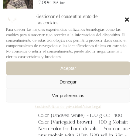
Blog
7,00
€
IVA inc.
The mittens are worked from the cuff up
Gestionar el consentimiento de
Contacto
with circular needles, leaving the thumb
las cookies
stitches on hold to be knitted after the
Para ofrecer las mejores experiencias, utilizamos tecnologías como las
mitten is finished. They start with lace,
cookies para almacenar y/o acceder a la información del dispositivo. El
Newsletter
consentimiento de estas tecnologías nos permitirá procesar datos como el
followed by a very simple 2 color pattern
comportamiento de navegación o las identificaciones únicas en este sitio.
where a mohair yarn is held together with
No consentir o retirar el consentimiento, puede afectar negativamente a
the main color in several rounds, giving a
ciertas características y funciones.
Carrito
very subtle touch of light and color. The
Aceptar
hand is knitted in stockinette stitch all the
way to the fingertips.
Mi cuenta
Sizes:
1 (2)
Hand circumference:
15,6 (17,5
)
Denegar
cm.
Recommended fit:
negativa 1 cm.
Yarn:
MONDIM Retrosaria Rosa Pomar 100%
Ver preferencias
portuguese wool.
Fingering
weight -
Cookies
Política de privacidad
Aviso Legal
385m / 100 gr (421 yd/ 100g) MC: 100
Color (Undyed white) -100 g CC:
400
Color (Variegated brown) - 100 g Mohair:
Neon color for hand details - You can use
any mohair with 210m (230 yd) in 25g -