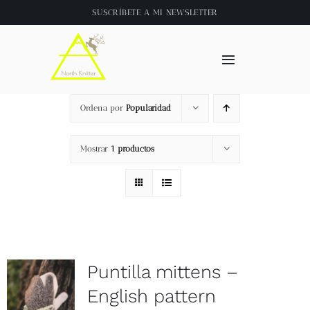
Saltar
SUSCRÍBETE A
MI NEWSLETTER
al
contenido
Toggle
Navigation
Inicio
Ordena por
Popularidad
About
Mostrar
1 productos
Tienda
Clase online
Puntilla mittens –
Videos
English pattern